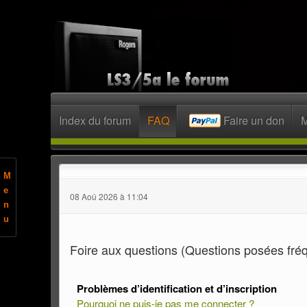
Index du forum
FAQ
Faire un don
M
M
e
08 Aoû 2026 à 11:04
n
u
Foire aux questions (Questions posées fr
Problèmes d’identification et d’inscription
Pourquoi ne puis-je pas me connecter ?