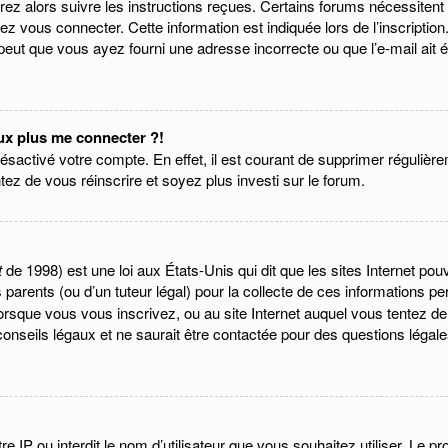
vrez alors suivre les instructions reçues. Certains forums nécessitent 
z vous connecter. Cette information est indiquée lors de l’inscriptio
 peut que vous ayez fourni une adresse incorrecte ou que l’e-mail ait ét
eux plus me connecter ?!
désactivé votre compte. En effet, il est courant de supprimer régulière
ntez de vous réinscrire et soyez plus investi sur le forum.
t
de 1998) est une loi aux États-Unis qui dit que les sites Internet po
parents (ou d’un tuteur légal) pour la collecte de ces informations pe
lorsque vous vous inscrivez, ou au site Internet auquel vous tentez d
onseils légaux et ne saurait être contactée pour des questions légales
otre IP ou interdit le nom d’utilisateur que vous souhaitez utiliser. Le 