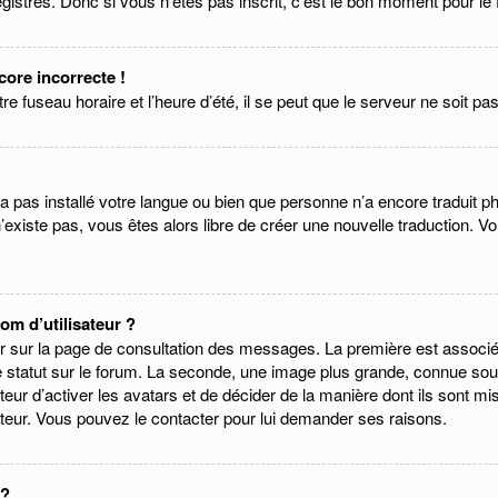
gistrés. Donc si vous n’êtes pas inscrit, c’est le bon moment pour le f
core incorrecte !
 fuseau horaire et l’heure d’été, il se peut que le serveur ne soit pas
 n’a pas installé votre langue ou bien que personne n’a encore tradu
e n’existe pas, vous êtes alors libre de créer une nouvelle traduction. V
m d’utilisateur ?
eur sur la page de consultation des messages. La première est associ
 statut sur le forum. La seconde, une image plus grande, connue sou
ateur d’activer les avatars et de décider de la manière dont ils sont mi
rateur. Vous pouvez le contacter pour lui demander ses raisons.
 ?