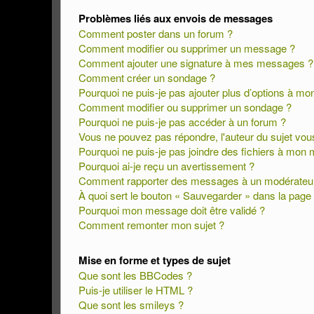
Problèmes liés aux envois de messages
Comment poster dans un forum ?
Comment modifier ou supprimer un message ?
Comment ajouter une signature à mes messages ?
Comment créer un sondage ?
Pourquoi ne puis-je pas ajouter plus d’options à m
Comment modifier ou supprimer un sondage ?
Pourquoi ne puis-je pas accéder à un forum ?
Vous ne pouvez pas répondre, l'auteur du sujet vous
Pourquoi ne puis-je pas joindre des fichiers à mon
Pourquoi ai-je reçu un avertissement ?
Comment rapporter des messages à un modérateu
À quoi sert le bouton « Sauvegarder » dans la pag
Pourquoi mon message doit être validé ?
Comment remonter mon sujet ?
Mise en forme et types de sujet
Que sont les BBCodes ?
Puis-je utiliser le HTML ?
Que sont les smileys ?