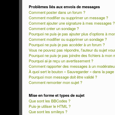
Problèmes liés aux envois de messages
Comment poster dans un forum ?
Comment modifier ou supprimer un message ?
Comment ajouter une signature à mes messages ?
Comment créer un sondage ?
Pourquoi ne puis-je pas ajouter plus d’options à m
Comment modifier ou supprimer un sondage ?
Pourquoi ne puis-je pas accéder à un forum ?
Vous ne pouvez pas répondre, l'auteur du sujet vous
Pourquoi ne puis-je pas joindre des fichiers à mon
Pourquoi ai-je reçu un avertissement ?
Comment rapporter des messages à un modérateu
À quoi sert le bouton « Sauvegarder » dans la pag
Pourquoi mon message doit être validé ?
Comment remonter mon sujet ?
Mise en forme et types de sujet
Que sont les BBCodes ?
Puis-je utiliser le HTML ?
Que sont les smileys ?