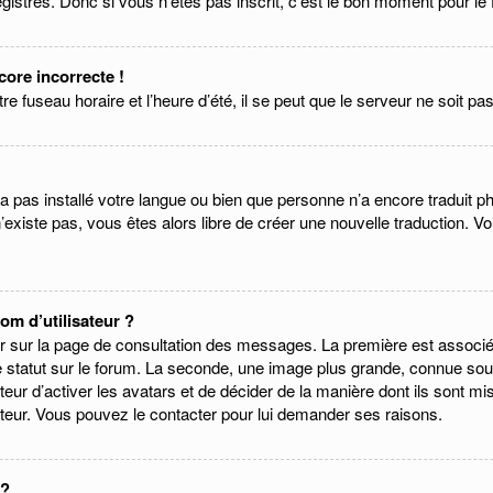
gistrés. Donc si vous n’êtes pas inscrit, c’est le bon moment pour le f
core incorrecte !
 fuseau horaire et l’heure d’été, il se peut que le serveur ne soit pas
 n’a pas installé votre langue ou bien que personne n’a encore tradu
e n’existe pas, vous êtes alors libre de créer une nouvelle traduction. V
m d’utilisateur ?
eur sur la page de consultation des messages. La première est associ
 statut sur le forum. La seconde, une image plus grande, connue sou
ateur d’activer les avatars et de décider de la manière dont ils sont mi
rateur. Vous pouvez le contacter pour lui demander ses raisons.
 ?