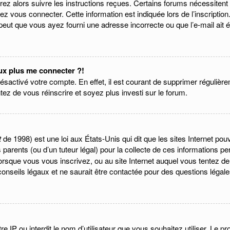
vrez alors suivre les instructions reçues. Certains forums nécessitent 
z vous connecter. Cette information est indiquée lors de l’inscriptio
 peut que vous ayez fourni une adresse incorrecte ou que l’e-mail ait ét
eux plus me connecter ?!
désactivé votre compte. En effet, il est courant de supprimer régulière
ntez de vous réinscrire et soyez plus investi sur le forum.
t
de 1998) est une loi aux États-Unis qui dit que les sites Internet po
parents (ou d’un tuteur légal) pour la collecte de ces informations pe
lorsque vous vous inscrivez, ou au site Internet auquel vous tentez d
onseils légaux et ne saurait être contactée pour des questions légales
otre IP ou interdit le nom d’utilisateur que vous souhaitez utiliser. Le 