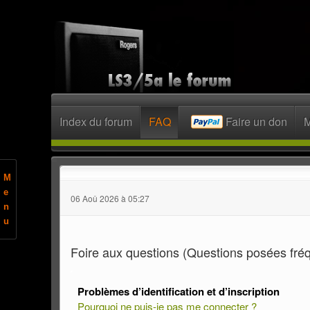
Index du forum
FAQ
Faire un don
M
M
e
06 Aoû 2026 à 05:27
n
u
Foire aux questions (Questions posées fr
Problèmes d’identification et d’inscription
Pourquoi ne puis-je pas me connecter ?