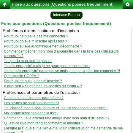
Foire aux questions (Questions posées fréquemment)
Interface Bureau
Foire aux questions (Questions posées fréquemment)
Problèmes d’identification et d’inscription
Pourquoi ne puis-je pas me connecter ?
Pourquoi dois-je m’inscrire après tout ?
Pourquoi suis-je automatiquement déconnecté ?
Comment empêcher mon nom d’apparaître dans la liste des utilisateurs
connectés ?
J’ai perdu mon mot de passe !
Je suis enregistré mais je ne peux pas me connecter !
Je me suis enregistré par le passé mais je ne peux plus me connecter ?!
Que signifie COPPA ?
Pourquoi ne puis-je pas m’inscrire ?
À quoi sert « Supprimer les cookies du forum » ?
Préférences et paramètres de l’utilisateur
Comment modifier mes paramètres ?
Les heures ne sont pas correctes !
J’ai changé mon fuseau horaire et l’heure est encore incorrecte !
Ma langue n’est pas dans la liste !
Comment puis-je afficher une image avec mon nom d’utilisateur ?
Qu’est-ce que mon rang et comment le modifier ?
Lorsque je clique sur le lien
e-mail
d’un utilisateur, on me demande de me
connecter ?