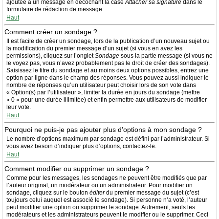
ajoutée à un message en décochant la case
Attacher sa signature
dans le
formulaire de rédaction de message.
Haut
Comment créer un sondage ?
Il est facile de créer un sondage, lors de la publication d’un nouveau sujet ou
la modification du premier message d’un sujet (si vous en avez les
permissions), cliquez sur l’onglet
Sondage
sous la partie message (si vous ne
le voyez pas, vous n’avez probablement pas le droit de créer des sondages).
Saisissez le titre du sondage et au moins deux options possibles, entrez une
option par ligne dans le champ des réponses. Vous pouvez aussi indiquer le
nombre de réponses qu’un utilisateur peut choisir lors de son vote dans
« Option(s) par l’utilisateur », limiter la durée en jours du sondage (mettre
« 0 » pour une durée illimitée) et enfin permettre aux utilisateurs de modifier
leur vote.
Haut
Pourquoi ne puis-je pas ajouter plus d’options à mon sondage ?
Le nombre d’options maximum par sondage est défini par l’administrateur. Si
vous avez besoin d’indiquer plus d’options, contactez-le.
Haut
Comment modifier ou supprimer un sondage ?
Comme pour les messages, les sondages ne peuvent être modifiés que par
l’auteur original, un modérateur ou un administrateur. Pour modifier un
sondage, cliquez sur le bouton
éditer
du premier message du sujet (c’est
toujours celui auquel est associé le sondage). Si personne n’a voté, l’auteur
peut modifier une option ou supprimer le sondage. Autrement, seuls les
modérateurs et les administrateurs peuvent le modifier ou le supprimer. Ceci