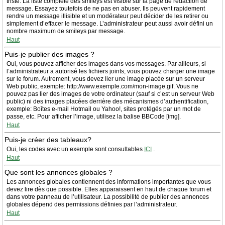
triste. La liste complète des smileys est visible sur la page de rédaction de
message. Essayez toutefois de ne pas en abuser. Ils peuvent rapidement
rendre un message illisible et un modérateur peut décider de les retirer ou
simplement d’effacer le message. L’administrateur peut aussi avoir défini un
nombre maximum de smileys par message.
Haut
Puis-je publier des images ?
Oui, vous pouvez afficher des images dans vos messages. Par ailleurs, si
l’administrateur a autorisé les fichiers joints, vous pouvez charger une image
sur le forum. Autrement, vous devez lier une image placée sur un serveur
Web public, exemple: http://www.exemple.com/mon-image.gif. Vous ne
pouvez pas lier des images de votre ordinateur (sauf si c’est un serveur Web
public) ni des images placées derrière des mécanismes d’authentification,
exemple: Boîtes e-mail Hotmail ou Yahoo!, sites protégés par un mot de
passe, etc. Pour afficher l’image, utilisez la balise BBCode [img].
Haut
Puis-je créer des tableaux?
Oui, les codes avec un exemple sont consultables
ICI
.
Haut
Que sont les annonces globales ?
Les annonces globales contiennent des informations importantes que vous
devez lire dès que possible. Elles apparaissent en haut de chaque forum et
dans votre panneau de l’utilisateur. La possibilité de publier des annonces
globales dépend des permissions définies par l’administrateur.
Haut