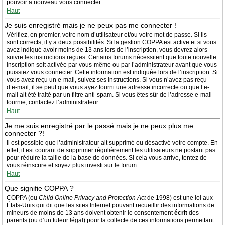
pouvoir à nouveau vous connecter.
Haut
Je suis enregistré mais je ne peux pas me connecter !
Vérifiez, en premier, votre nom d’utilisateur et/ou votre mot de passe. Si ils
sont corrects, il y a deux possibilités. Si la gestion COPPA est active et si vous
avez indiqué avoir moins de 13 ans lors de l’inscription, vous devrez alors
suivre les instructions reçues. Certains forums nécessitent que toute nouvelle
inscription soit activée par vous-même ou par l’administrateur avant que vous
puissiez vous connecter. Cette information est indiquée lors de l’inscription. Si
vous avez reçu un e-mail, suivez ses instructions. Si vous n’avez pas reçu
d’e-mail, il se peut que vous ayez fourni une adresse incorrecte ou que l’e-
mail ait été traité par un filtre anti-spam. Si vous êtes sûr de l’adresse e-mail
fournie, contactez l’administrateur.
Haut
Je me suis enregistré par le passé mais je ne peux plus me
connecter ?!
Il est possible que l’administrateur ait supprimé ou désactivé votre compte. En
effet, il est courant de supprimer régulièrement les utilisateurs ne postant pas
pour réduire la taille de la base de données. Si cela vous arrive, tentez de
vous réinscrire et soyez plus investi sur le forum.
Haut
Que signifie COPPA ?
COPPA (ou
Child Online Privacy and Protection Act
de 1998) est une loi aux
États-Unis qui dit que les sites Internet pouvant recueillir des informations de
mineurs de moins de 13 ans doivent obtenir le consentement
écrit
des
parents (ou d’un tuteur légal) pour la collecte de ces informations permettant