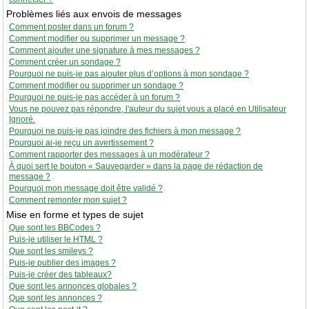
Problèmes liés aux envois de messages
Comment poster dans un forum ?
Comment modifier ou supprimer un message ?
Comment ajouter une signature à mes messages ?
Comment créer un sondage ?
Pourquoi ne puis-je pas ajouter plus d’options à mon sondage ?
Comment modifier ou supprimer un sondage ?
Pourquoi ne puis-je pas accéder à un forum ?
Vous ne pouvez pas répondre, l'auteur du sujet vous a placé en Utilisateur
Ignoré.
Pourquoi ne puis-je pas joindre des fichiers à mon message ?
Pourquoi ai-je reçu un avertissement ?
Comment rapporter des messages à un modérateur ?
À quoi sert le bouton « Sauvegarder » dans la page de rédaction de
message ?
Pourquoi mon message doit être validé ?
Comment remonter mon sujet ?
Mise en forme et types de sujet
Que sont les BBCodes ?
Puis-je utiliser le HTML ?
Que sont les smileys ?
Puis-je publier des images ?
Puis-je créer des tableaux?
Que sont les annonces globales ?
Que sont les annonces ?