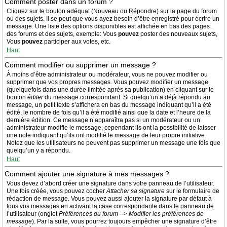
Comment poster dans un forum ?
Cliquez sur le bouton adéquat (Nouveau ou Répondre) sur la page du forum
ou des sujets. Il se peut que vous ayez besoin d’être enregistré pour écrire un
message. Une liste des options disponibles est affichée en bas des pages
des forums et des sujets, exemple: Vous
pouvez
poster des nouveaux sujets,
Vous
pouvez
participer aux votes, etc.
Haut
Comment modifier ou supprimer un message ?
À moins d’être administrateur ou modérateur, vous ne pouvez modifier ou
supprimer que vos propres messages. Vous pouvez modifier un message
(quelquefois dans une durée limitée après sa publication) en cliquant sur le
bouton
éditer
du message correspondant. Si quelqu’un a déjà répondu au
message, un petit texte s’affichera en bas du message indiquant qu’il a été
édité, le nombre de fois qu’il a été modifié ainsi que la date et l’heure de la
dernière édition. Ce message n’apparaîtra pas si un modérateur ou un
administrateur modifie le message, cependant ils ont la possibilité de laisser
une note indiquant qu’ils ont modifié le message de leur propre initiative.
Notez que les utilisateurs ne peuvent pas supprimer un message une fois que
quelqu’un y a répondu.
Haut
Comment ajouter une signature à mes messages ?
Vous devez d’abord créer une signature dans votre panneau de l’utilisateur.
Une fois créée, vous pouvez cocher
Attacher sa signature
sur le formulaire de
rédaction de message. Vous pouvez aussi ajouter la signature par défaut à
tous vos messages en activant la case correspondante dans le panneau de
l’utilisateur (onglet
Préférences du forum --> Modifier les préférences de
message
). Par la suite, vous pourrez toujours empêcher une signature d’être