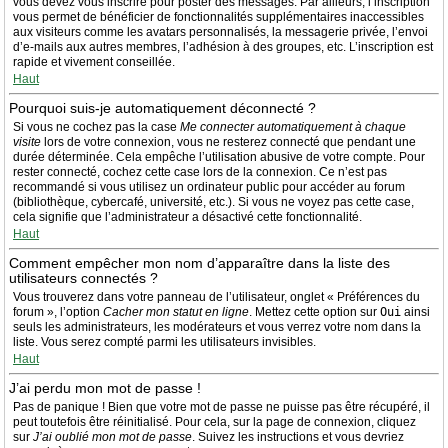
vous devez vous inscrire pour poster des messages. Par ailleurs, l’inscription
vous permet de bénéficier de fonctionnalités supplémentaires inaccessibles
aux visiteurs comme les avatars personnalisés, la messagerie privée, l’envoi
d’e-mails aux autres membres, l’adhésion à des groupes, etc. L’inscription est
rapide et vivement conseillée.
Haut
Pourquoi suis-je automatiquement déconnecté ?
Si vous ne cochez pas la case
Me connecter automatiquement à chaque
visite
lors de votre connexion, vous ne resterez connecté que pendant une
durée déterminée. Cela empêche l’utilisation abusive de votre compte. Pour
rester connecté, cochez cette case lors de la connexion. Ce n’est pas
recommandé si vous utilisez un ordinateur public pour accéder au forum
(bibliothèque, cybercafé, université, etc.). Si vous ne voyez pas cette case,
cela signifie que l’administrateur a désactivé cette fonctionnalité.
Haut
Comment empêcher mon nom d’apparaître dans la liste des
utilisateurs connectés ?
Vous trouverez dans votre panneau de l’utilisateur, onglet « Préférences du
forum », l’option
Cacher mon statut en ligne
. Mettez cette option sur
Oui
ainsi
seuls les administrateurs, les modérateurs et vous verrez votre nom dans la
liste. Vous serez compté parmi les utilisateurs invisibles.
Haut
J’ai perdu mon mot de passe !
Pas de panique ! Bien que votre mot de passe ne puisse pas être récupéré, il
peut toutefois être réinitialisé. Pour cela, sur la page de connexion, cliquez
sur
J’ai oublié mon mot de passe
. Suivez les instructions et vous devriez