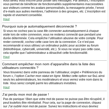
vous devez vous inscrire pour poster des messages. Par ailleurs, l’inscription
vous permet de bénéficier de fonctionnalités supplémentaires inaccessibles
aux visiteurs comme les avatars personnalisés, la messagerie privée, l’envoi
d’e-mails aux autres membres, l’adhésion à des groupes, etc. L’inscription est
rapide et vivement conseillée.
Haut
Pourquoi suis-je automatiquement déconnecté ?
Si vous ne cochez pas la case
Me connecter automatiquement à chaque
visite
lors de votre connexion, vous ne resterez connecté que pendant une
durée déterminée. Cela empêche l’utilisation abusive de votre compte. Pour
rester connecté, cochez cette case lors de la connexion. Ce n’est pas
recommandé si vous utilisez un ordinateur public pour accéder au forum
(bibliothèque, cybercafé, université, etc.). Si vous ne voyez pas cette case,
cela signifie que l’administrateur a désactivé cette fonctionnalité.
Haut
Comment empêcher mon nom d’apparaître dans la liste des
utilisateurs connectés ?
Vous trouverez dans votre panneau de l’utilisateur, onglet « Préférences du
forum », l’option
Cacher mon statut en ligne
. Mettez cette option sur
Oui
ainsi
seuls les administrateurs, les modérateurs et vous verrez votre nom dans la
liste. Vous serez compté parmi les utilisateurs invisibles.
Haut
J’ai perdu mon mot de passe !
Pas de panique ! Bien que votre mot de passe ne puisse pas être récupéré, il
peut toutefois être réinitialisé. Pour cela, sur la page de connexion, cliquez
sur
J’ai oublié mon mot de passe
. Suivez les instructions et vous devriez