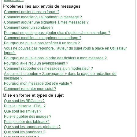
Problèmes liés aux envois de messages
Comment poster dans un forum ?
Comment modifier ou supprimer un message ?
Comment ajouter une signature à mes messages ?
Comment créer un sondage ?
Pourquoi ne puis-je pas ajouter plus d’options à mon sondage ?
Comment modifier ou supprimer un sondage ?
Pourquoi ne puis-je pas accéder à un forum ?
Vous ne pouvez pas répondre, l'auteur du sujet vous a placé en Utilisateur
Ignoré.
Pourquoi ne puis-je pas joindre des fichiers à mon message ?
Pourquoi ai-je reçu un avertissement ?
Comment rapporter des messages à un modérateur ?
À quoi sert le bouton « Sauvegarder » dans la page de rédaction de
message ?
Pourquoi mon message doit être validé ?
Comment remonter mon sujet ?
Mise en forme et types de sujet
Que sont les BBCodes ?
Puis-je utiliser le HTML ?
Que sont les smileys ?
Puis-je publier des images ?
Puis-je créer des tableaux?
Que sont les annonces globales ?
Que sont les annonces ?