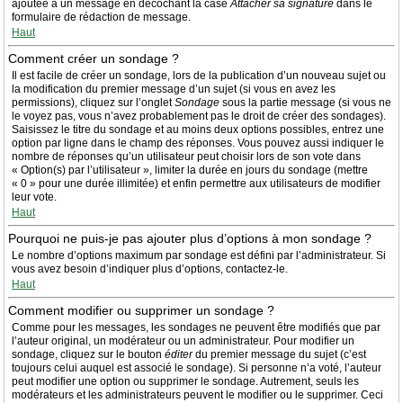
ajoutée à un message en décochant la case
Attacher sa signature
dans le
formulaire de rédaction de message.
Haut
Comment créer un sondage ?
Il est facile de créer un sondage, lors de la publication d’un nouveau sujet ou
la modification du premier message d’un sujet (si vous en avez les
permissions), cliquez sur l’onglet
Sondage
sous la partie message (si vous ne
le voyez pas, vous n’avez probablement pas le droit de créer des sondages).
Saisissez le titre du sondage et au moins deux options possibles, entrez une
option par ligne dans le champ des réponses. Vous pouvez aussi indiquer le
nombre de réponses qu’un utilisateur peut choisir lors de son vote dans
« Option(s) par l’utilisateur », limiter la durée en jours du sondage (mettre
« 0 » pour une durée illimitée) et enfin permettre aux utilisateurs de modifier
leur vote.
Haut
Pourquoi ne puis-je pas ajouter plus d’options à mon sondage ?
Le nombre d’options maximum par sondage est défini par l’administrateur. Si
vous avez besoin d’indiquer plus d’options, contactez-le.
Haut
Comment modifier ou supprimer un sondage ?
Comme pour les messages, les sondages ne peuvent être modifiés que par
l’auteur original, un modérateur ou un administrateur. Pour modifier un
sondage, cliquez sur le bouton
éditer
du premier message du sujet (c’est
toujours celui auquel est associé le sondage). Si personne n’a voté, l’auteur
peut modifier une option ou supprimer le sondage. Autrement, seuls les
modérateurs et les administrateurs peuvent le modifier ou le supprimer. Ceci