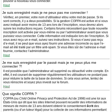
pouvoir à nouveau vous connecter.
Haut
Je suis enregistré mais je ne peux pas me connecter !
Vérifiez, en premier, votre nom d’utilisateur et/ou votre mot de passe. Si ils
sont corrects, il y a deux possibilités. Si la gestion COPPA est active et si vous
avez indiqué avoir moins de 13 ans lors de l’inscription, vous devrez alors
suivre les instructions reçues. Certains forums nécessitent que toute nouvelle
inscription soit activée par vous-même ou par l’administrateur avant que vous
puissiez vous connecter. Cette information est indiquée lors de l’inscription. Si
vous avez reçu un e-mail, suivez ses instructions. Si vous n’avez pas reçu
d’e-mail, il se peut que vous ayez fourni une adresse incorrecte ou que l’e-
mail ait été traité par un filtre anti-spam. Si vous êtes sûr de l’adresse e-mail
fournie, contactez l’administrateur.
Haut
Je me suis enregistré par le passé mais je ne peux plus me
connecter ?!
Il est possible que l’administrateur ait supprimé ou désactivé votre compte. En
effet, il est courant de supprimer régulièrement les utilisateurs ne postant pas
pour réduire la taille de la base de données. Si cela vous arrive, tentez de
vous réinscrire et soyez plus investi sur le forum.
Haut
Que signifie COPPA ?
COPPA (ou
Child Online Privacy and Protection Act
de 1998) est une loi aux
États-Unis qui dit que les sites Internet pouvant recueillir des informations de
mineurs de moins de 13 ans doivent obtenir le consentement
écrit
des
parents (ou d’un tuteur légal) pour la collecte de ces informations permettant