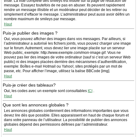
triste. La liste complète des smileys est visible sur la page de rédaction de
message. Essayez toutefois de ne pas en abuser. Ils peuvent rapidement
rendre un message illisible et un modérateur peut décider de les retirer ou
simplement d’effacer le message. L’administrateur peut aussi avoir défini un
nombre maximum de smileys par message.
Haut
Puis-je publier des images ?
Oui, vous pouvez afficher des images dans vos messages. Par ailleurs, si
l’administrateur a autorisé les fichiers joints, vous pouvez charger une image
sur le forum. Autrement, vous devez lier une image placée sur un serveur
Web public, exemple: http://www.exemple.com/mon-image.gif. Vous ne
pouvez pas lier des images de votre ordinateur (sauf si c’est un serveur Web
public) ni des images placées derrière des mécanismes d’authentification,
exemple: Boîtes e-mail Hotmail ou Yahoo!, sites protégés par un mot de
passe, etc. Pour afficher l’image, utilisez la balise BBCode [img].
Haut
Puis-je créer des tableaux?
Oui, les codes avec un exemple sont consultables
ICI
.
Haut
Que sont les annonces globales ?
Les annonces globales contiennent des informations importantes que vous
devez lire dès que possible. Elles apparaissent en haut de chaque forum et
dans votre panneau de l’utilisateur. La possibilité de publier des annonces
globales dépend des permissions définies par l’administrateur.
Haut