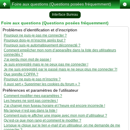
Foire aux questions (Questions posées fréquemment)
Interface Bureau
Foire aux questions (Questions posées fréquemment)
Problèmes d’identification et d’inscription
Pourquoi ne puis-je pas me connecter ?
Pourquoi dois-je m’inscrire après tout ?
Pourquoi suis-je automatiquement déconnecté ?
Comment empêcher mon nom d’apparaître dans la liste des utilisateurs
connectés ?
J’ai perdu mon mot de passe !
Je suis enregistré mais je ne peux pas me connecter !
Je me suis enregistré par le passé mais je ne peux plus me connecter ?!
Que signifie COPPA ?
Pourquoi ne puis-je pas m’inscrire ?
À quoi sert « Supprimer les cookies du forum » ?
Préférences et paramètres de l’utilisateur
Comment modifier mes paramètres ?
Les heures ne sont pas correctes !
J’ai changé mon fuseau horaire et l’heure est encore incorrecte !
Ma langue n’est pas dans la liste !
Comment puis-je afficher une image avec mon nom d’utilisateur ?
Qu’est-ce que mon rang et comment le modifier ?
Lorsque je clique sur le lien
e-mail
d’un utilisateur, on me demande de me
connecter ?