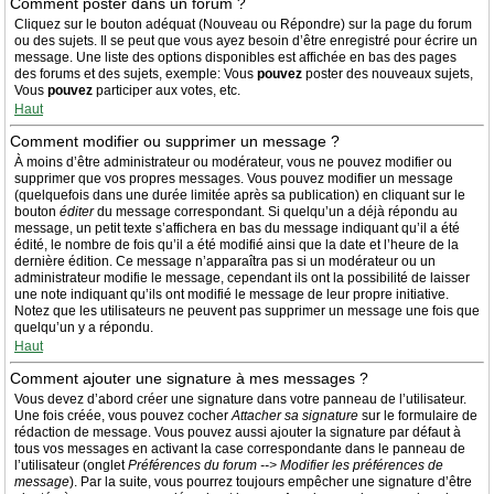
Comment poster dans un forum ?
Cliquez sur le bouton adéquat (Nouveau ou Répondre) sur la page du forum
ou des sujets. Il se peut que vous ayez besoin d’être enregistré pour écrire un
message. Une liste des options disponibles est affichée en bas des pages
des forums et des sujets, exemple: Vous
pouvez
poster des nouveaux sujets,
Vous
pouvez
participer aux votes, etc.
Haut
Comment modifier ou supprimer un message ?
À moins d’être administrateur ou modérateur, vous ne pouvez modifier ou
supprimer que vos propres messages. Vous pouvez modifier un message
(quelquefois dans une durée limitée après sa publication) en cliquant sur le
bouton
éditer
du message correspondant. Si quelqu’un a déjà répondu au
message, un petit texte s’affichera en bas du message indiquant qu’il a été
édité, le nombre de fois qu’il a été modifié ainsi que la date et l’heure de la
dernière édition. Ce message n’apparaîtra pas si un modérateur ou un
administrateur modifie le message, cependant ils ont la possibilité de laisser
une note indiquant qu’ils ont modifié le message de leur propre initiative.
Notez que les utilisateurs ne peuvent pas supprimer un message une fois que
quelqu’un y a répondu.
Haut
Comment ajouter une signature à mes messages ?
Vous devez d’abord créer une signature dans votre panneau de l’utilisateur.
Une fois créée, vous pouvez cocher
Attacher sa signature
sur le formulaire de
rédaction de message. Vous pouvez aussi ajouter la signature par défaut à
tous vos messages en activant la case correspondante dans le panneau de
l’utilisateur (onglet
Préférences du forum --> Modifier les préférences de
message
). Par la suite, vous pourrez toujours empêcher une signature d’être