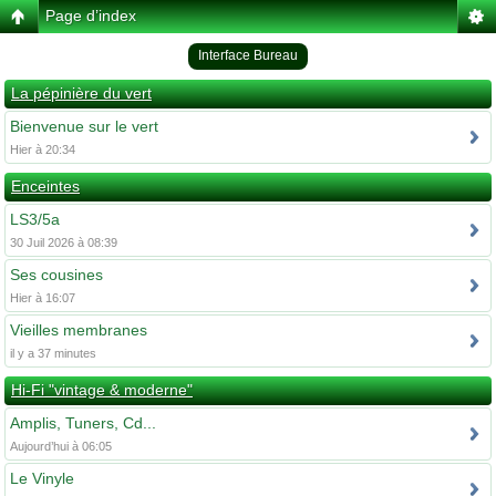
Page d’index
Interface Bureau
La pépinière du vert
Bienvenue sur le vert
Hier à 20:34
Enceintes
LS3/5a
30 Juil 2026 à 08:39
Ses cousines
Hier à 16:07
Vieilles membranes
il y a 37 minutes
Hi-Fi "vintage & moderne"
Amplis, Tuners, Cd...
Aujourd’hui à 06:05
Le Vinyle