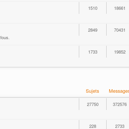
1510
18661
2849
70431
 fous.
1733
19852
Sujets
Message
27750
372576
228
2733