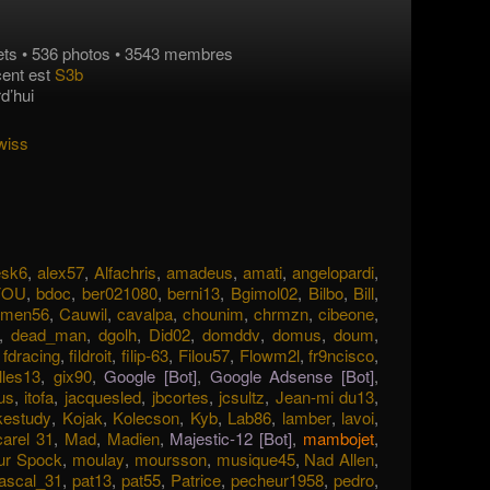
ts • 536 photos • 3543 membres
écent est
S3b
d’hui
wiss
esk6
,
alex57
,
Alfachris
,
amadeus
,
amati
,
angelopardi
,
FOU
,
bdoc
,
ber021080
,
berni13
,
Bgimol02
,
Bilbo
,
Bill
,
rmen56
,
Cauwil
,
cavalpa
,
chounim
,
chrmzn
,
cibeone
,
,
dead_man
,
dgolh
,
Did02
,
domddv
,
domus
,
doum
,
,
fdracing
,
fildroit
,
filip-63
,
Filou57
,
Flowm2l
,
fr9ncisco
,
illes13
,
gix90
,
Google [Bot]
,
Google Adsense [Bot]
,
us
,
itofa
,
jacquesled
,
jbcortes
,
jcsultz
,
Jean-mi du13
,
kestudy
,
Kojak
,
Kolecson
,
Kyb
,
Lab86
,
lamber
,
lavoi
,
arel 31
,
Mad
,
Madien
,
Majestic-12 [Bot]
,
mambojet
,
ur Spock
,
moulay
,
moursson
,
musique45
,
Nad Allen
,
ascal_31
,
pat13
,
pat55
,
Patrice
,
pecheur1958
,
pedro
,