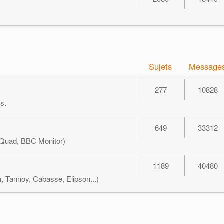
Sujets
Message
277
10828
s.
649
33312
 Quad, BBC Monitor)
1189
40480
n, Tannoy, Cabasse, Elipson...)