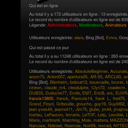
Qui est en ligne
Au total il y a 172 utilisateurs en ligne : 13 enregistrés
Le record du nombre d’utilisateurs en ligne est de 83
Légende:
Administrateurs
,
Modérateurs
,
Animateurs
Utilisateurs enregistrés:
alara
,
Bing [Bot]
,
Eviva
,
Goog
Qui est passé ce jour
Au total il y a eu 11248 utilisateurs en ligne : 263 enr
Le record du nombre d’utilisateurs en ligne est de 24
Utilisateurs enregistrés:
AbsoluteBeginner
,
Accurate
anom75
,
Anton007
,
apertura35
,
AR-93
,
ARCL60
,
ar
Bing [Bot]
,
Blenheim
,
bobcat12
,
bouscadie
,
bruver
,
cineon
,
claude_m4
,
cleodulphe
,
Clyn72
,
coadecm
DUB33
,
Duduche77
,
Emile
,
EMT
,
EricB
,
ers
,
EUVR
francis13800
,
franck
,
Francois14
,
frank L
,
fred75
,
Grand_Floyd
,
Gribouille
,
groucho
,
guy19
,
GuyM82
,
jean-yves44
,
jeannot11
,
Jim75
,
jjtube
,
jm44
,
jmajma
lcartau
,
LeFaucon
,
lemario
,
LeTOF
,
Letp
,
Lexobie
,
Mario
,
martinst4
,
Matching_Mole
,
mattera
,
MAZZON
Narcose
,
Ndstael
,
Noemae
,
Noir69
,
nomad
,
NYTEC