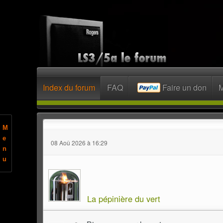
Index du forum
FAQ
Faire un don
M
M
e
08 Aoû 2026 à 16:29
n
u
La pépinière du vert