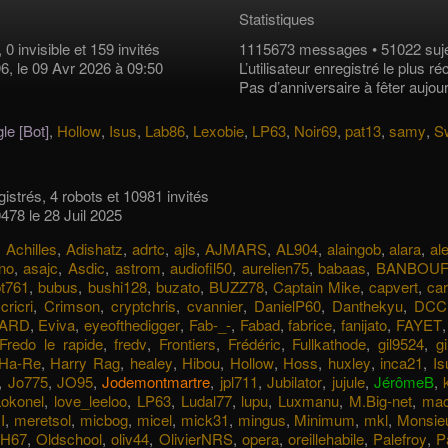
Statistiques
, 0 invisible et 159 invités
1115673 messages • 51022 suje
96, le 09 Avr 2026 à 09:50
L’utilisateur enregistré le plus r
Pas d’anniversaire à fêter aujour
le [Bot]
,
Hollow
,
Isus
,
Lab86
,
Lexobie
,
LP63
,
Noir69
,
pat13
,
samy
,
S
egistrés, 4 robots et 10981 invités
0478 le 28 Juil 2025
,
Achilles
,
Adishatz
,
adrtc
,
ajls
,
AJMARS
,
AL904
,
alaingob
,
alara
,
al
no
,
asajc
,
Asdic
,
astrom
,
audiofil50
,
aurelien75
,
babaas
,
BANBOU
bt761
,
bubus
,
bushi128
,
buzato
,
BUZZ78
,
Captain Mike
,
capvert
,
ca
,
cricri
,
Crimson
,
cryptchris
,
cvannier
,
DanielP60
,
Danthekyu
,
DCC
ARD
,
Eviva
,
eyeofthedigger
,
Fab-_-
,
Fabad
,
fabrice
,
fanijato
,
FAYET
Fredo le rapide
,
fredv
,
Frontiers
,
Frédéric
,
Fullkathode
,
gil9524
,
g
Ha-Re
,
Harry Rag
,
healey
,
Hibou
,
Hollow
,
Hoss
,
huxley
,
inca21
,
Is
,
Jo775
,
JO95
,
Jodemontmartre
,
jpl711
,
Jubilator
,
jujule
,
JérômeB
,
Lokonel
,
love_leeloo
,
LP63
,
Ludal77
,
lupu
,
Luxmanu
,
M.Big-net
,
mac
I
,
meretsol
,
micbog
,
micel
,
mick31
,
mingus
,
Minimum
,
mkl
,
Monsie
H67
,
Oldschool
,
oliv44
,
OlivierNRS
,
opera
,
oreillehabile
,
Palefroy
,
P