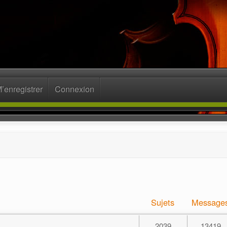
’enregistrer
Connexion
Sujets
Message
2039
13419