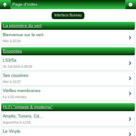
Page d’index
Interface Bureau
La pépinière du vert
Bienvenue sur le vert
Hier à 20:34
Enceintes
LS3/5a
30 Juil 2026 à 08:39
Ses cousines
Hier à 16:07
Vieilles membranes
il y a 50 minutes
Hi-Fi "vintage & moderne"
Amplis, Tuners, Cd...
Aujourd’hui à 13:55
Le Vinyle