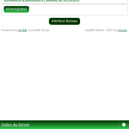
M’enregistrer
Interface Bureau
Powered by
phpBB
© phpBB Group.
phpBB Mobile / SEO by
Artodia
.
Index du forum