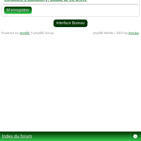
M’enregistrer
Interface Bureau
Powered by
phpBB
© phpBB Group.
phpBB Mobile / SEO by
Artodia
.
Index du forum