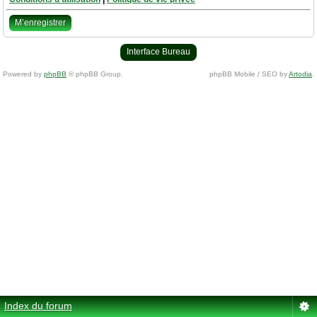
M’enregistrer
Interface Bureau
Powered by
phpBB
© phpBB Group.
phpBB Mobile / SEO by
Artodia
.
Index du forum