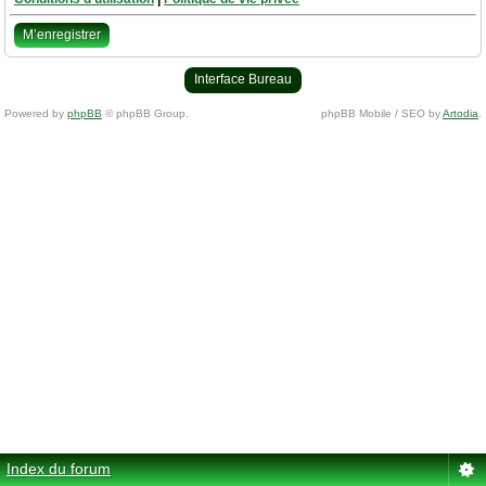
M’enregistrer
Interface Bureau
Powered by
phpBB
© phpBB Group.
phpBB Mobile / SEO by
Artodia
.
Index du forum