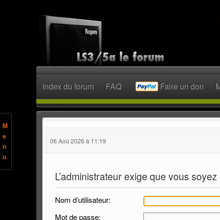
Index du forum
FAQ
Faire un don
M
M
e
06 Aoû 2026 à 11:19
n
u
L’administrateur exige que vous soyez e
Nom d’utilisateur:
Mot de passe: