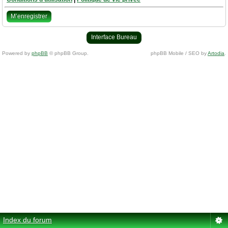
M’enregistrer
Interface Bureau
Powered by
phpBB
© phpBB Group.
phpBB Mobile / SEO by
Artodia
.
Index du forum