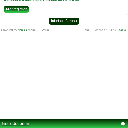
M’enregistrer
Interface Bureau
Powered by
phpBB
© phpBB Group.
phpBB Mobile / SEO by
Artodia
.
Index du forum