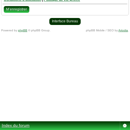
M’enregistrer
Interface Bureau
Powered by
phpBB
© phpBB Group.
phpBB Mobile / SEO by
Artodia
.
Index du forum