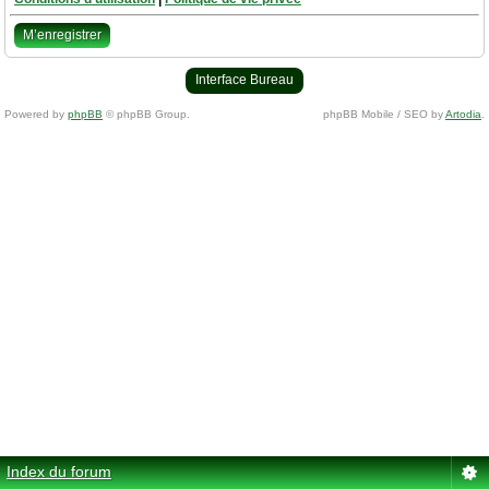
M’enregistrer
Interface Bureau
Powered by
phpBB
© phpBB Group.
phpBB Mobile / SEO by
Artodia
.
Index du forum