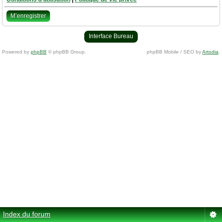
M’enregistrer
Interface Bureau
Powered by
phpBB
© phpBB Group.
phpBB Mobile / SEO by
Artodia
.
Index du forum