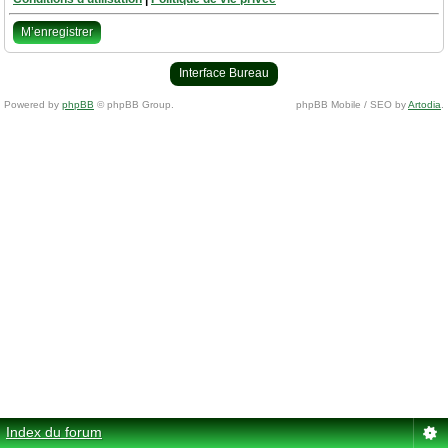
M’enregistrer
Interface Bureau
Powered by
phpBB
© phpBB Group.
phpBB Mobile / SEO by
Artodia
.
Index du forum