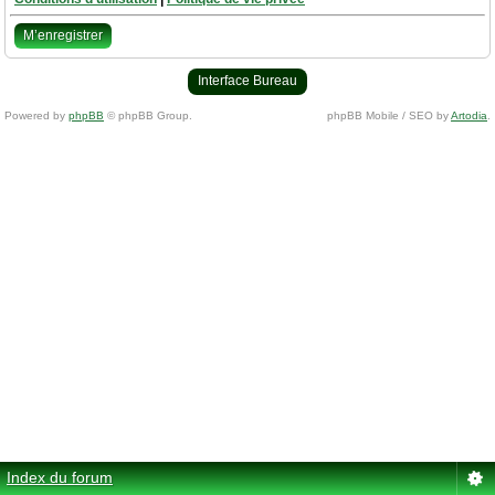
M’enregistrer
Interface Bureau
Powered by
phpBB
© phpBB Group.
phpBB Mobile / SEO by
Artodia
.
Index du forum