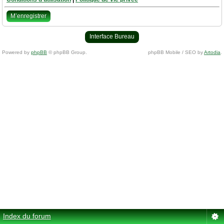
M’enregistrer
Interface Bureau
Powered by
phpBB
© phpBB Group.
phpBB Mobile / SEO by
Artodia
.
Index du forum