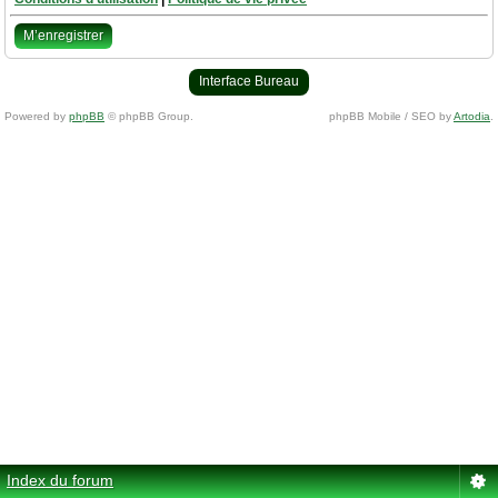
M’enregistrer
Interface Bureau
Powered by
phpBB
© phpBB Group.
phpBB Mobile / SEO by
Artodia
.
Index du forum