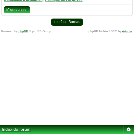
M’enregistrer
Interface Bureau
Powered by
phpBB
© phpBB Group.
phpBB Mobile / SEO by
Artodia
.
Index du forum