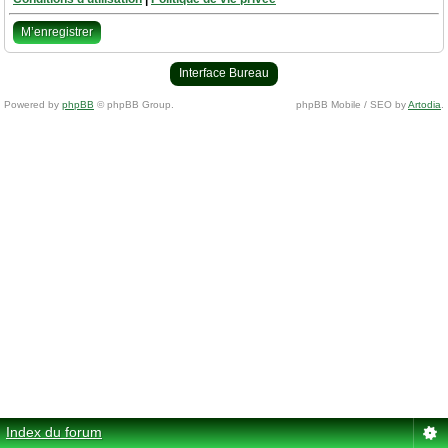
M’enregistrer
Interface Bureau
Powered by
phpBB
© phpBB Group.
phpBB Mobile / SEO by
Artodia
.
Index du forum