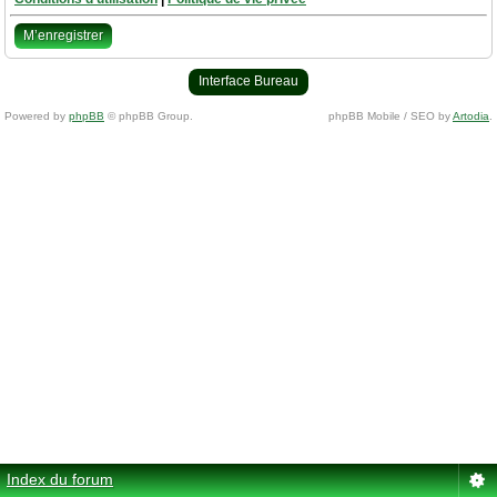
M’enregistrer
Interface Bureau
Powered by
phpBB
© phpBB Group.
phpBB Mobile / SEO by
Artodia
.
Index du forum