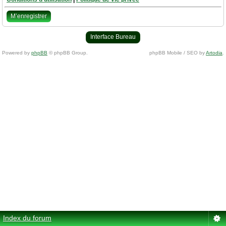
M’enregistrer
Interface Bureau
Powered by
phpBB
© phpBB Group.
phpBB Mobile / SEO by
Artodia
.
Index du forum