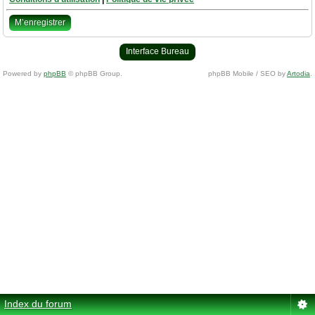
M’enregistrer
Interface Bureau
Powered by
phpBB
© phpBB Group.
phpBB Mobile / SEO by
Artodia
.
Index du forum