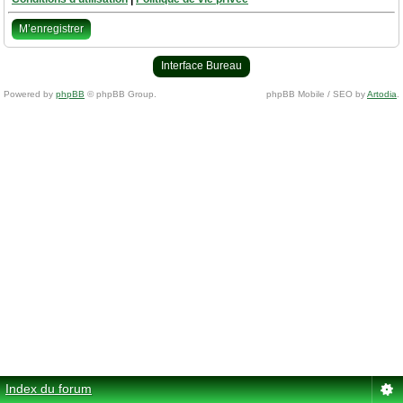
M’enregistrer
Interface Bureau
Powered by
phpBB
© phpBB Group.
phpBB Mobile / SEO by
Artodia
.
Index du forum