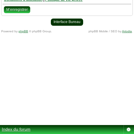
M’enregistrer
Interface Bureau
Powered by
phpBB
© phpBB Group.
phpBB Mobile / SEO by
Artodia
.
Index du forum