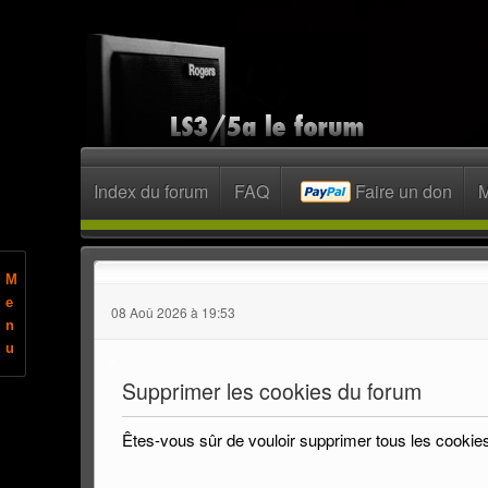
Index du forum
FAQ
Faire un don
M
M
e
08 Aoû 2026 à 19:53
n
u
Supprimer les cookies du forum
Êtes-vous sûr de vouloir supprimer tous les cookie