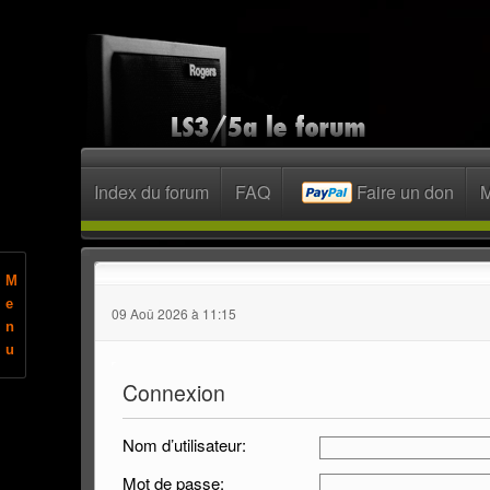
Index du forum
FAQ
Faire un don
M
M
e
09 Aoû 2026 à 11:15
n
u
Connexion
Nom d’utilisateur:
Mot de passe: