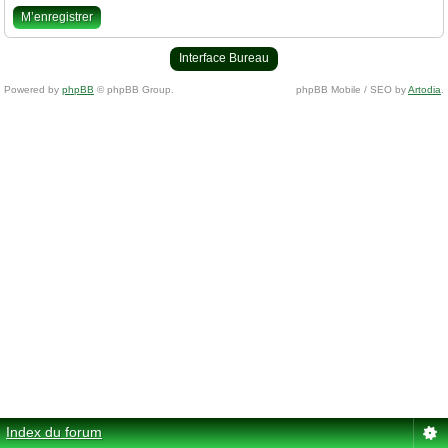
M’enregistrer
Interface Bureau
Powered by
phpBB
© phpBB Group.
phpBB Mobile / SEO by
Artodia
.
Index du forum