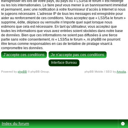
transgresser les lois de votre pays, du pays où « LS3/5a le forum » est hébergé
ou les lois internationales. Le faire peut vous mener à un bannissement immédiat
et permanent, avec une notification à votre fournisseur d’accès à Internet si nous
le jugeons nécessaire. L’adresse IP de tous les messages est enregistrée pour
aider au renforcement de ces conditions. Vous acceptez que « LS3/5a le forum »
supprime, édite, déplace ou verrouille n’importe quel sujet lorsque nous
estimons que cela est nécessaire. En tant qu’utilisateur, vous acceptez que
toutes les informations que vous avez entrées soient stockées dans notre base
de données. Bien que ces informations ne soient pas diffusées à une tierce
partie sans votre consentement, ni « LS3/5a le forum », ni phpBB ne pourront
être tenus comme responsables en cas de tentative de piratage visant à
compromettre les données.
Interface Bureau
Powered by
phpBB
© phpBB Group.
phpBB Mobile / SEO by
Artodia
.
Index du forum