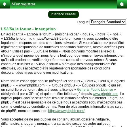
M’enregistrer
Interface Bureau
Langue:
LS3/5a le forum - Inscription
En accédant à « LS3/5a le forum » (désigné ici par « nous », « notre », « nos »,
« LS3/5a le forum », « https://www.ls3-5a-forum.com »), vous acceptez d’être
légalement responsable des conditions suivantes. Si vous n’acceptez pas d’être
légalement responsable de toutes les conditions suivantes, alors n’accédez pas
et/ou n’utilisez pas « LS3/5a le forum ». Nous pouvons modifier celles-ci à
n’importe quel moment et nous ferons tout pour que vous en soyez informé, bien
qu’il soit prudent de vérifier régulièrement celles-ci par vous-même. Si vous
continuez d’utiliser « LS3/5a le forum » alors que des changements ont été
effectués, vous acceptez d’être légalement responsable des conditions
découlant des mises à jour et/ou modifications.
Notre forum est de type phpBB (désigné ici par « ils », « eux », « leur », « logiciel
phpBB », « www.phpbb.com », « Groupe phpBB », « Équipes phpBB ») qui est
un script libre de forum, déclaré sous la licence «
General Public License
»
(désigné ici par « GPL ») et qui peut être téléchargé depuis
www.phpbb.com
. Le
logiciel phpBB facilite seulement les discussions basées sur Internet. Le groupe
phpBB n’est pas responsable de ce que nous acceptons et/ou n’acceptons pas,
comme contenu ou conduite permis. Pour de plus amples informations au sujet
de phpBB, merci de consulter:
https://www.phpbb.com/
.
Vous acceptez de ne pas publier de contenu abusif, obscène, vulgaire,
diffamatoire, choquant, menaçant, à caractère sexuel ou autre qui peut