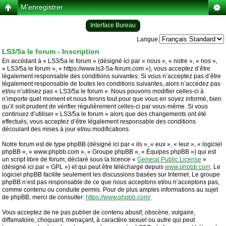
M’enregistrer
Interface Bureau
Langue:
LS3/5a le forum - Inscription
En accédant à « LS3/5a le forum » (désigné ici par « nous », « notre », « nos »,
« LS3/5a le forum », « https://www.ls3-5a-forum.com »), vous acceptez d’être
légalement responsable des conditions suivantes. Si vous n’acceptez pas d’être
légalement responsable de toutes les conditions suivantes, alors n’accédez pas
et/ou n’utilisez pas « LS3/5a le forum ». Nous pouvons modifier celles-ci à
n’importe quel moment et nous ferons tout pour que vous en soyez informé, bien
qu’il soit prudent de vérifier régulièrement celles-ci par vous-même. Si vous
continuez d’utiliser « LS3/5a le forum » alors que des changements ont été
effectués, vous acceptez d’être légalement responsable des conditions
découlant des mises à jour et/ou modifications.
Notre forum est de type phpBB (désigné ici par « ils », « eux », « leur », « logiciel
phpBB », « www.phpbb.com », « Groupe phpBB », « Équipes phpBB ») qui est
un script libre de forum, déclaré sous la licence «
General Public License
»
(désigné ici par « GPL ») et qui peut être téléchargé depuis
www.phpbb.com
. Le
logiciel phpBB facilite seulement les discussions basées sur Internet. Le groupe
phpBB n’est pas responsable de ce que nous acceptons et/ou n’acceptons pas,
comme contenu ou conduite permis. Pour de plus amples informations au sujet
de phpBB, merci de consulter:
https://www.phpbb.com/
.
Vous acceptez de ne pas publier de contenu abusif, obscène, vulgaire,
diffamatoire, choquant, menaçant, à caractère sexuel ou autre qui peut