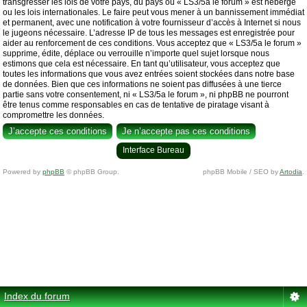
transgresser les lois de votre pays, du pays où « LS3/5a le forum » est hébergé
ou les lois internationales. Le faire peut vous mener à un bannissement immédiat
et permanent, avec une notification à votre fournisseur d’accès à Internet si nous
le jugeons nécessaire. L’adresse IP de tous les messages est enregistrée pour
aider au renforcement de ces conditions. Vous acceptez que « LS3/5a le forum »
supprime, édite, déplace ou verrouille n’importe quel sujet lorsque nous
estimons que cela est nécessaire. En tant qu’utilisateur, vous acceptez que
toutes les informations que vous avez entrées soient stockées dans notre base
de données. Bien que ces informations ne soient pas diffusées à une tierce
partie sans votre consentement, ni « LS3/5a le forum », ni phpBB ne pourront
être tenus comme responsables en cas de tentative de piratage visant à
compromettre les données.
Interface Bureau
Powered by
phpBB
© phpBB Group.
phpBB Mobile / SEO by
Artodia
.
Index du forum