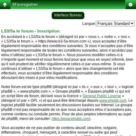
M’enregistrer
Interface Bureau
Langue:
LS3/5a le forum - Inscription
En accédant à « LS3/5a le forum » (désigné ici par « nous », « notre », « nos »,
« LS3/5a le forum », « https://www.ls3-5a-forum.com »), vous acceptez d’être
légalement responsable des conditions suivantes. Si vous n’acceptez pas d’être
légalement responsable de toutes les conditions suivantes, alors n’accédez pas
et/ou n’utilisez pas « LS3/5a le forum ». Nous pouvons modifier celles-ci à
n’importe quel moment et nous ferons tout pour que vous en soyez informé, bien
qu’il soit prudent de vérifier régulièrement celles-ci par vous-même. Si vous
continuez d’utiliser « LS3/5a le forum » alors que des changements ont été
effectués, vous acceptez d’être légalement responsable des conditions
découlant des mises à jour et/ou modifications.
Notre forum est de type phpBB (désigné ici par « ils », « eux », « leur », « logiciel
phpBB », « www.phpbb.com », « Groupe phpBB », « Équipes phpBB ») qui est
un script libre de forum, déclaré sous la licence «
General Public License
»
(désigné ici par « GPL ») et qui peut être téléchargé depuis
www.phpbb.com
. Le
logiciel phpBB facilite seulement les discussions basées sur Internet. Le groupe
phpBB n’est pas responsable de ce que nous acceptons et/ou n’acceptons pas,
comme contenu ou conduite permis. Pour de plus amples informations au sujet
de phpBB, merci de consulter:
https://www.phpbb.com/
.
Vous acceptez de ne pas publier de contenu abusif, obscène, vulgaire,
diffamatoire, choquant, menaçant, à caractère sexuel ou autre qui peut