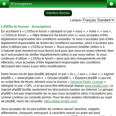
M’enregistrer
Interface Bureau
Langue:
LS3/5a le forum - Inscription
En accédant à « LS3/5a le forum » (désigné ici par « nous », « notre », « nos »,
« LS3/5a le forum », « https://www.ls3-5a-forum.com »), vous acceptez d’être
légalement responsable des conditions suivantes. Si vous n’acceptez pas d’être
légalement responsable de toutes les conditions suivantes, alors n’accédez pas
et/ou n’utilisez pas « LS3/5a le forum ». Nous pouvons modifier celles-ci à
n’importe quel moment et nous ferons tout pour que vous en soyez informé, bien
qu’il soit prudent de vérifier régulièrement celles-ci par vous-même. Si vous
continuez d’utiliser « LS3/5a le forum » alors que des changements ont été
effectués, vous acceptez d’être légalement responsable des conditions
découlant des mises à jour et/ou modifications.
Notre forum est de type phpBB (désigné ici par « ils », « eux », « leur », « logiciel
phpBB », « www.phpbb.com », « Groupe phpBB », « Équipes phpBB ») qui est
un script libre de forum, déclaré sous la licence «
General Public License
»
(désigné ici par « GPL ») et qui peut être téléchargé depuis
www.phpbb.com
. Le
logiciel phpBB facilite seulement les discussions basées sur Internet. Le groupe
phpBB n’est pas responsable de ce que nous acceptons et/ou n’acceptons pas,
comme contenu ou conduite permis. Pour de plus amples informations au sujet
de phpBB, merci de consulter:
https://www.phpbb.com/
.
Vous acceptez de ne pas publier de contenu abusif, obscène, vulgaire,
diffamatoire, choquant, menaçant, à caractère sexuel ou autre qui peut