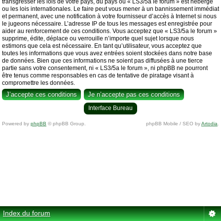
transgresser les lois de votre pays, du pays où « LS3/5a le forum » est hébergé
ou les lois internationales. Le faire peut vous mener à un bannissement immédiat
et permanent, avec une notification à votre fournisseur d’accès à Internet si nous
le jugeons nécessaire. L’adresse IP de tous les messages est enregistrée pour
aider au renforcement de ces conditions. Vous acceptez que « LS3/5a le forum »
supprime, édite, déplace ou verrouille n’importe quel sujet lorsque nous
estimons que cela est nécessaire. En tant qu’utilisateur, vous acceptez que
toutes les informations que vous avez entrées soient stockées dans notre base
de données. Bien que ces informations ne soient pas diffusées à une tierce
partie sans votre consentement, ni « LS3/5a le forum », ni phpBB ne pourront
être tenus comme responsables en cas de tentative de piratage visant à
compromettre les données.
Interface Bureau
Powered by
phpBB
© phpBB Group.
phpBB Mobile / SEO by
Artodia
.
Index du forum