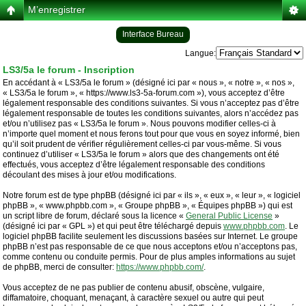
M’enregistrer
Interface Bureau
Langue:
LS3/5a le forum - Inscription
En accédant à « LS3/5a le forum » (désigné ici par « nous », « notre », « nos »,
« LS3/5a le forum », « https://www.ls3-5a-forum.com »), vous acceptez d’être
légalement responsable des conditions suivantes. Si vous n’acceptez pas d’être
légalement responsable de toutes les conditions suivantes, alors n’accédez pas
et/ou n’utilisez pas « LS3/5a le forum ». Nous pouvons modifier celles-ci à
n’importe quel moment et nous ferons tout pour que vous en soyez informé, bien
qu’il soit prudent de vérifier régulièrement celles-ci par vous-même. Si vous
continuez d’utiliser « LS3/5a le forum » alors que des changements ont été
effectués, vous acceptez d’être légalement responsable des conditions
découlant des mises à jour et/ou modifications.
Notre forum est de type phpBB (désigné ici par « ils », « eux », « leur », « logiciel
phpBB », « www.phpbb.com », « Groupe phpBB », « Équipes phpBB ») qui est
un script libre de forum, déclaré sous la licence «
General Public License
»
(désigné ici par « GPL ») et qui peut être téléchargé depuis
www.phpbb.com
. Le
logiciel phpBB facilite seulement les discussions basées sur Internet. Le groupe
phpBB n’est pas responsable de ce que nous acceptons et/ou n’acceptons pas,
comme contenu ou conduite permis. Pour de plus amples informations au sujet
de phpBB, merci de consulter:
https://www.phpbb.com/
.
Vous acceptez de ne pas publier de contenu abusif, obscène, vulgaire,
diffamatoire, choquant, menaçant, à caractère sexuel ou autre qui peut