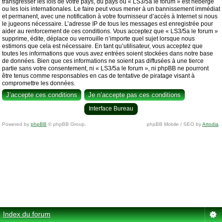
transgresser les lois de votre pays, du pays où « LS3/5a le forum » est hébergé
ou les lois internationales. Le faire peut vous mener à un bannissement immédiat
et permanent, avec une notification à votre fournisseur d’accès à Internet si nous
le jugeons nécessaire. L’adresse IP de tous les messages est enregistrée pour
aider au renforcement de ces conditions. Vous acceptez que « LS3/5a le forum »
supprime, édite, déplace ou verrouille n’importe quel sujet lorsque nous
estimons que cela est nécessaire. En tant qu’utilisateur, vous acceptez que
toutes les informations que vous avez entrées soient stockées dans notre base
de données. Bien que ces informations ne soient pas diffusées à une tierce
partie sans votre consentement, ni « LS3/5a le forum », ni phpBB ne pourront
être tenus comme responsables en cas de tentative de piratage visant à
compromettre les données.
Interface Bureau
Powered by
phpBB
© phpBB Group.
phpBB Mobile / SEO by
Artodia
.
Index du forum