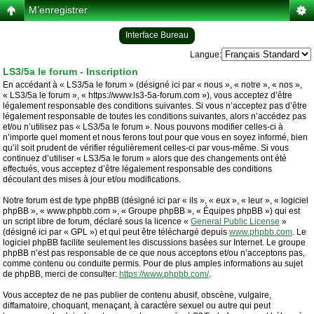
M’enregistrer
Interface Bureau
Langue:
LS3/5a le forum - Inscription
En accédant à « LS3/5a le forum » (désigné ici par « nous », « notre », « nos »,
« LS3/5a le forum », « https://www.ls3-5a-forum.com »), vous acceptez d’être
légalement responsable des conditions suivantes. Si vous n’acceptez pas d’être
légalement responsable de toutes les conditions suivantes, alors n’accédez pas
et/ou n’utilisez pas « LS3/5a le forum ». Nous pouvons modifier celles-ci à
n’importe quel moment et nous ferons tout pour que vous en soyez informé, bien
qu’il soit prudent de vérifier régulièrement celles-ci par vous-même. Si vous
continuez d’utiliser « LS3/5a le forum » alors que des changements ont été
effectués, vous acceptez d’être légalement responsable des conditions
découlant des mises à jour et/ou modifications.
Notre forum est de type phpBB (désigné ici par « ils », « eux », « leur », « logiciel
phpBB », « www.phpbb.com », « Groupe phpBB », « Équipes phpBB ») qui est
un script libre de forum, déclaré sous la licence «
General Public License
»
(désigné ici par « GPL ») et qui peut être téléchargé depuis
www.phpbb.com
. Le
logiciel phpBB facilite seulement les discussions basées sur Internet. Le groupe
phpBB n’est pas responsable de ce que nous acceptons et/ou n’acceptons pas,
comme contenu ou conduite permis. Pour de plus amples informations au sujet
de phpBB, merci de consulter:
https://www.phpbb.com/
.
Vous acceptez de ne pas publier de contenu abusif, obscène, vulgaire,
diffamatoire, choquant, menaçant, à caractère sexuel ou autre qui peut