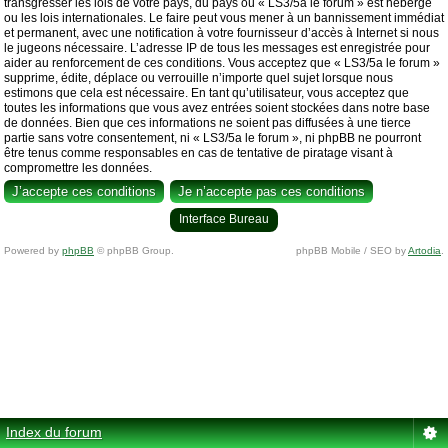
transgresser les lois de votre pays, du pays où « LS3/5a le forum » est hébergé
ou les lois internationales. Le faire peut vous mener à un bannissement immédiat
et permanent, avec une notification à votre fournisseur d’accès à Internet si nous
le jugeons nécessaire. L’adresse IP de tous les messages est enregistrée pour
aider au renforcement de ces conditions. Vous acceptez que « LS3/5a le forum »
supprime, édite, déplace ou verrouille n’importe quel sujet lorsque nous
estimons que cela est nécessaire. En tant qu’utilisateur, vous acceptez que
toutes les informations que vous avez entrées soient stockées dans notre base
de données. Bien que ces informations ne soient pas diffusées à une tierce
partie sans votre consentement, ni « LS3/5a le forum », ni phpBB ne pourront
être tenus comme responsables en cas de tentative de piratage visant à
compromettre les données.
Interface Bureau
Powered by
phpBB
© phpBB Group.
phpBB Mobile / SEO by
Artodia
.
Index du forum