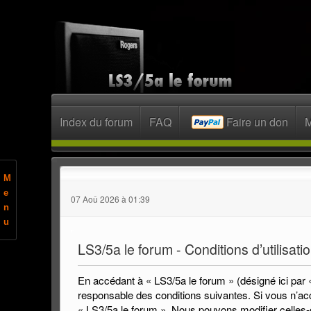
Index du forum
FAQ
Faire un don
M
M
e
07 Aoû 2026 à 01:39
n
u
LS3/5a le forum - Conditions d’utilisati
En accédant à « LS3/5a le forum » (désigné ici par 
responsable des conditions suivantes. Si vous n’acc
« LS3/5a le forum ». Nous pouvons modifier celles-c