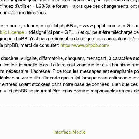
tinuez d’utiliser « LS3/5a le forum » alors que des changements ont 
our et/ou modifications.
s », « eux », « leur », « logiciel phpBB », « www.phpbb.com », « Gro
blic License
» (désigné ici par « GPL ») et qui peut être téléchargé d
e groupe phpBB n’est pas responsable de ce que nous acceptons et/
 de phpBB, merci de consulter:
https://www.phpbb.com/
.
obscène, vulgaire, diffamatoire, choquant, menaçant, à caractère sexu
 les lois internationales. Le faire peut vous mener à un bannissemen
eons nécessaire. L’adresse IP de tous les messages est enregistrée p
place ou verrouille n’importe quel sujet lorsque nous estimons que ce
 entrées soient stockées dans notre base de données. Bien que ces i
um », ni phpBB ne pourront être tenus comme responsables en cas de 
Interface Mobile