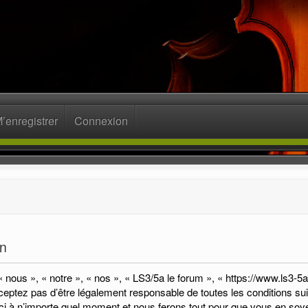
’enregistrer
Connexion
on
« nous », « notre », « nos », « LS3/5a le forum », « https://www.ls3-
eptez pas d’être légalement responsable de toutes les conditions suiv
i à n’importe quel moment et nous ferons tout pour que vous en soyez i