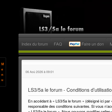
Index du forum
FAQ
Faire un don
M
M
e
06 Aoû 2026 à 09:01
n
u
LS3/5a le forum - Conditions d’utilisati
En accédant à « LS3/5a le forum » (désigné ici par 
responsable des conditions suivantes. Si vous n’acc
« LS3/5a le forum ». Nous pouvons modifier celles-c