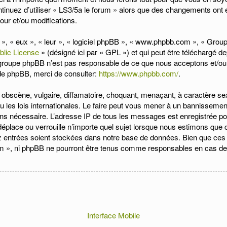
tinuez d’utiliser « LS3/5a le forum » alors que des changements ont 
our et/ou modifications.
s », « eux », « leur », « logiciel phpBB », « www.phpbb.com », « Gro
blic License
» (désigné ici par « GPL ») et qui peut être téléchargé d
e groupe phpBB n’est pas responsable de ce que nous acceptons et/
 de phpBB, merci de consulter:
https://www.phpbb.com/
.
obscène, vulgaire, diffamatoire, choquant, menaçant, à caractère sexu
 les lois internationales. Le faire peut vous mener à un bannissemen
eons nécessaire. L’adresse IP de tous les messages est enregistrée p
place ou verrouille n’importe quel sujet lorsque nous estimons que ce
 entrées soient stockées dans notre base de données. Bien que ces i
um », ni phpBB ne pourront être tenus comme responsables en cas de 
Interface Mobile