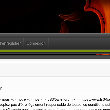
’enregistrer
Connexion
on
« nous », « notre », « nos », « LS3/5a le forum », « https://www.ls3-
eptez pas d’être légalement responsable de toutes les conditions suiv
i à n’importe quel moment et nous ferons tout pour que vous en soyez i