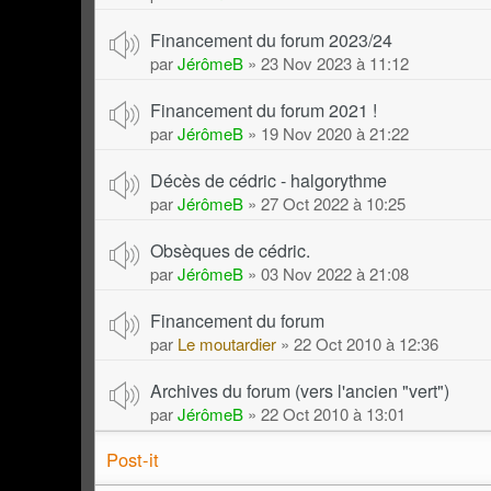
Financement du forum 2023/24
par
JérômeB
» 23 Nov 2023 à 11:12
Financement du forum 2021 !
par
JérômeB
» 19 Nov 2020 à 21:22
Décès de cédric - halgorythme
par
JérômeB
» 27 Oct 2022 à 10:25
Obsèques de cédric.
par
JérômeB
» 03 Nov 2022 à 21:08
Financement du forum
par
Le moutardier
» 22 Oct 2010 à 12:36
Archives du forum (vers l'ancien "vert")
par
JérômeB
» 22 Oct 2010 à 13:01
Post-it