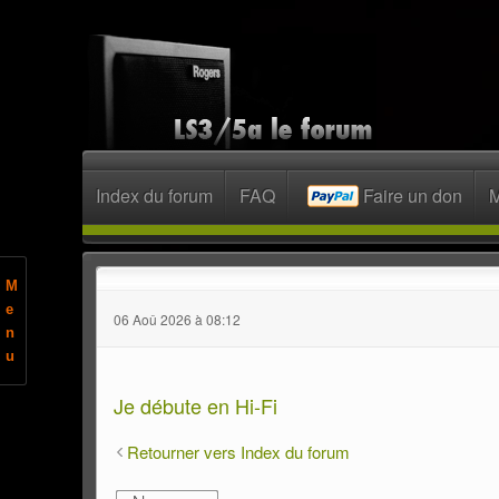
Index du forum
FAQ
Faire un don
M
M
e
06 Aoû 2026 à 08:12
n
u
Je débute en Hi-Fi
Retourner vers Index du forum