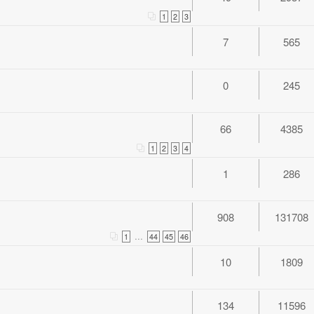
1
2
3
7
565
0
245
66
4385
1
2
3
4
1
286
908
131708
...
1
44
45
46
10
1809
134
11596