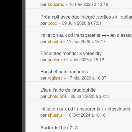
par
soubirac
» 10 Fév 2026 à 13:18
Préampli avec dac intégré ,sorties xlr , optiq
par
bdoc
» 09 Juin 2026 à 07:31
Initiation aux cd transparents +++ en classiq
par
shushu
» 11 Jan 2026 à 18:17
Enceintes monitor 3 voies diy
par
quoler
» 01 Juin 2026 à 15:12
Focal et naim rachetés
par
reglisse
» 17 Mai 2026 à 10:37
L'ia à l'aide de l'audiophile
par
photo.phil
» 28 Jan 2026 à 20:13
Initiation aux cd transparents ++ classiques 
par
shushu
» 16 Oct 2024 à 18:18
Audax kit bex 213