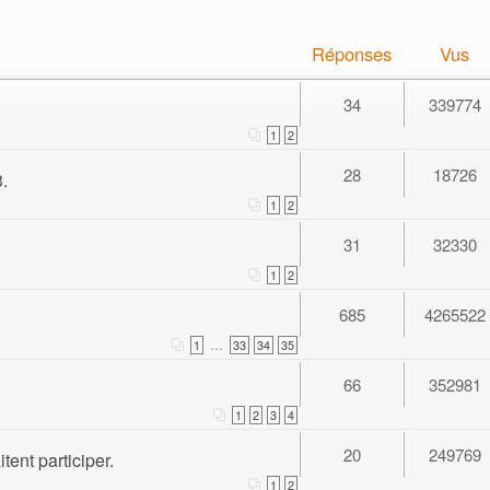
Réponses
Vus
34
339774
1
2
28
18726
.
1
2
31
32330
1
2
685
4265522
...
1
33
34
35
66
352981
1
2
3
4
20
249769
tent participer.
1
2