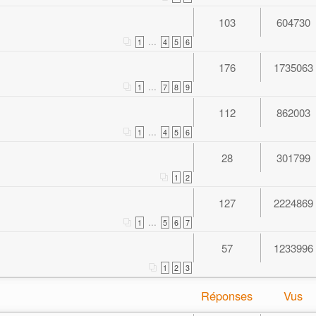
103
604730
...
1
4
5
6
176
1735063
...
1
7
8
9
112
862003
...
1
4
5
6
28
301799
1
2
127
2224869
...
1
5
6
7
57
1233996
1
2
3
Réponses
Vus