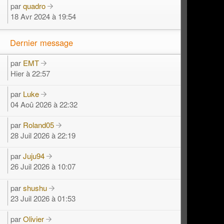
par
quadro
18 Avr 2024 à 19:54
Dernier message
par
EMT
Hier à 22:57
par
Luke
04 Aoû 2026 à 22:32
par
Roland05
28 Juil 2026 à 22:19
par
Juju94
26 Juil 2026 à 10:07
par
shushu
23 Juil 2026 à 01:53
par
Olivier