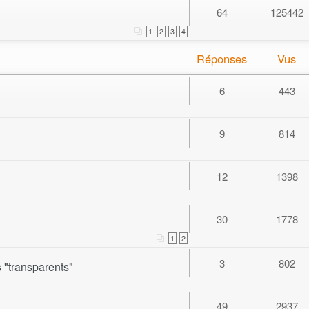
64
125442
1
2
3
4
Réponses
Vus
6
443
9
814
12
1398
30
1778
1
2
3
802
s "transparents"
49
2937