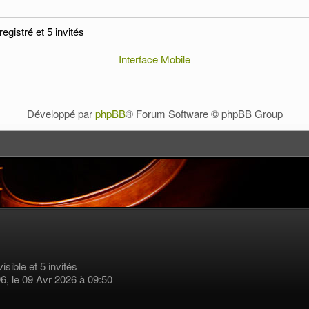
egistré et 5 invités
Interface Mobile
Développé par
phpBB
® Forum Software © phpBB Group
visible et 5 invités
96, le 09 Avr 2026 à 09:50