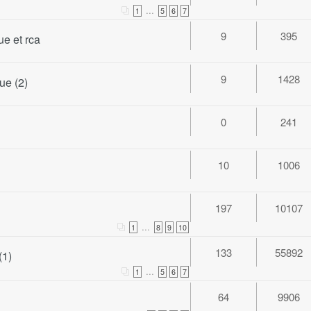
...
1
5
6
7
9
395
ue et rca
9
1428
ue (2)
0
241
10
1006
197
10107
...
1
8
9
10
133
55892
(1)
...
1
5
6
7
64
9906