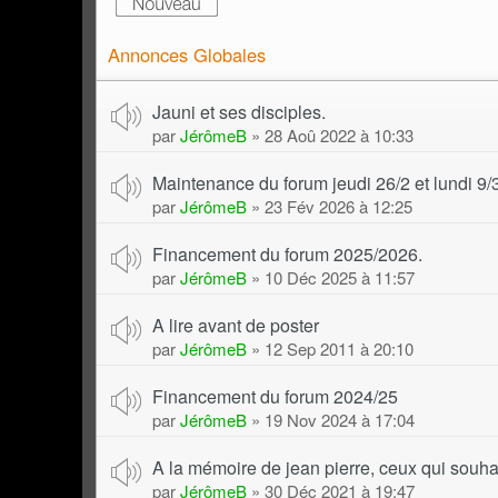
Annonces Globales
Jauni et ses disciples.
par
JérômeB
» 28 Aoû 2022 à 10:33
Maintenance du forum jeudi 26/2 et lundi 9/3
par
JérômeB
» 23 Fév 2026 à 12:25
Financement du forum 2025/2026.
par
JérômeB
» 10 Déc 2025 à 11:57
A lire avant de poster
par
JérômeB
» 12 Sep 2011 à 20:10
Financement du forum 2024/25
par
JérômeB
» 19 Nov 2024 à 17:04
A la mémoire de jean pierre, ceux qui souhai
par
JérômeB
» 30 Déc 2021 à 19:47