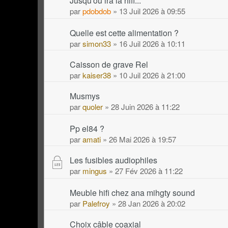
Jusqu'où ira la hifi...
par
pdobdob
» 13 Juil 2026 à 09:55
Quelle est cette alimentation ?
par
simon33
» 16 Juil 2026 à 10:11
Caisson de grave Rel
par
kaiser38
» 10 Juil 2026 à 21:00
Musmys
par
quoler
» 28 Juin 2026 à 11:22
Pp el84 ?
par
amati
» 26 Mai 2026 à 19:57
Les fusibles audiophiles
par
mingus
» 27 Fév 2026 à 11:22
Meuble hifi chez ana mihgty sound
par
Palefroy
» 28 Jan 2026 à 20:02
Choix câble coaxial