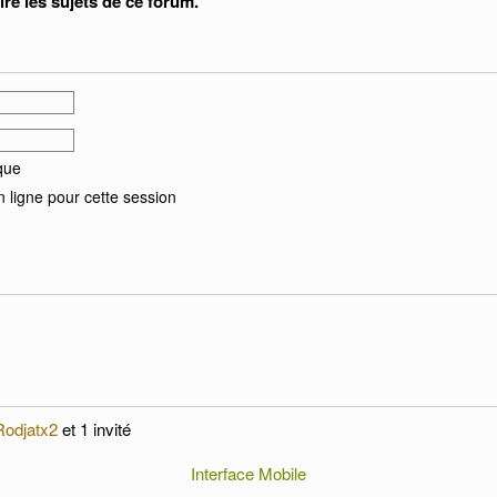
re les sujets de ce forum.
que
 ligne pour cette session
Rodjatx2
et 1 invité
Interface Mobile