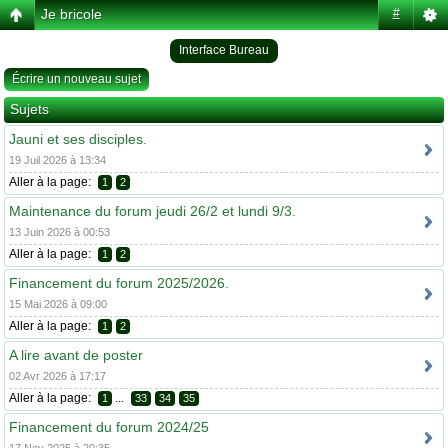
Je bricole
#
Interface Bureau
Écrire un nouveau sujet
Sujets
Jauni et ses disciples.
19 Juil 2026 à 13:34
Aller à la page:
1
2
Maintenance du forum jeudi 26/2 et lundi 9/3.
13 Juin 2026 à 00:53
Aller à la page:
1
2
Financement du forum 2025/2026.
15 Mai 2026 à 09:00
Aller à la page:
1
2
A lire avant de poster
02 Avr 2026 à 17:17
Aller à la page:
...
1
33
34
35
Financement du forum 2024/25