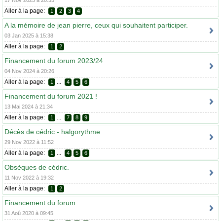
17 Nov 2025 à 20:35
Aller à la page:
1
2
3
4
A la mémoire de jean pierre, ceux qui souhaitent participer.
03 Jan 2025 à 15:38
Aller à la page:
1
2
Financement du forum 2023/24
04 Nov 2024 à 20:26
Aller à la page:
...
1
4
5
6
Financement du forum 2021 !
13 Mai 2024 à 21:34
Aller à la page:
...
1
7
8
9
Décès de cédric - halgorythme
29 Nov 2022 à 11:52
Aller à la page:
...
1
4
5
6
Obsèques de cédric.
11 Nov 2022 à 19:32
Aller à la page:
1
2
Financement du forum
31 Aoû 2020 à 09:45