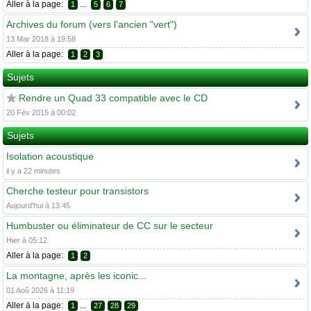
Aller à la page:
...
1
5
6
7
Archives du forum (vers l'ancien "vert")
13 Mar 2018 à 19:58
Aller à la page:
1
2
3
Sujets
Rendre un Quad 33 compatible avec le CD
20 Fév 2015 à 00:02
Sujets
Isolation acoustique
il y a 22 minutes
Cherche testeur pour transistors
Aujourd’hui à 13:45
Humbuster ou éliminateur de CC sur le secteur
Hier à 05:12
Aller à la page:
1
2
La montagne, après les iconic...
01 Aoû 2026 à 11:19
Aller à la page:
...
1
27
28
29