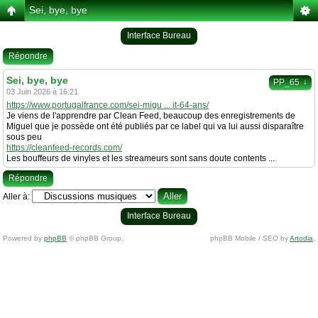
Sei, bye, bye
Interface Bureau
Répondre
Sei, bye, bye
↓
PP_65
03 Juin 2026 à 16:21
https://www.portugalfrance.com/sei-migu ... it-64-ans/
Je viens de l'apprendre par Clean Feed, beaucoup des enregistrements de
Miguel que je possède ont été publiés par ce label qui va lui aussi disparaître
sous peu
https://cleanfeed-records.com/
Les bouffeurs de vinyles et les streameurs sont sans doute contents ...
Répondre
Aller à:
Interface Bureau
Powered by
phpBB
© phpBB Group.
phpBB Mobile / SEO by
Artodia
.