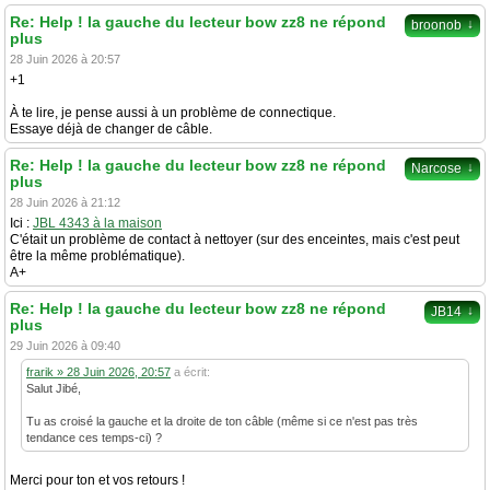
Re: Help ! la gauche du lecteur bow zz8 ne répond
↓
broonob
plus
28 Juin 2026 à 20:57
+1
À te lire, je pense aussi à un problème de connectique.
Essaye déjà de changer de câble.
Re: Help ! la gauche du lecteur bow zz8 ne répond
↓
Narcose
plus
28 Juin 2026 à 21:12
Ici :
JBL 4343 à la maison
C'était un problème de contact à nettoyer (sur des enceintes, mais c'est peut
être la même problématique).
A+
Re: Help ! la gauche du lecteur bow zz8 ne répond
↓
JB14
plus
29 Juin 2026 à 09:40
frarik » 28 Juin 2026, 20:57
a écrit:
Salut Jibé,
Tu as croisé la gauche et la droite de ton câble (même si ce n'est pas très
tendance ces temps-ci) ?
Merci pour ton et vos retours !