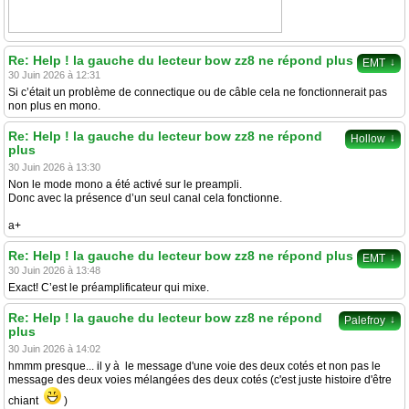
Re: Help ! la gauche du lecteur bow zz8 ne répond plus
↓
EMT
30 Juin 2026 à 12:31
Si c’était un problème de connectique ou de câble cela ne fonctionnerait pas
non plus en mono.
Re: Help ! la gauche du lecteur bow zz8 ne répond
↓
Hollow
plus
30 Juin 2026 à 13:30
Non le mode mono a été activé sur le preampli.
Donc avec la présence d’un seul canal cela fonctionne.
a+
Re: Help ! la gauche du lecteur bow zz8 ne répond plus
↓
EMT
30 Juin 2026 à 13:48
Exact! C’est le préamplificateur qui mixe.
Re: Help ! la gauche du lecteur bow zz8 ne répond
↓
Palefroy
plus
30 Juin 2026 à 14:02
hmmm presque... il y à le message d'une voie des deux cotés et non pas le
message des deux voies mélangées des deux cotés (c'est juste histoire d'être
chiant
)