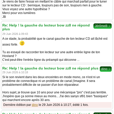
Je viens de faire l'essai en mettant le câble qui marchait parfait pour le tuner
sur le lecteur CD : bernique, toujours pas de son, toujours rien à gauche.
Vous voyez une autre hypothèse ?
Merci pour vos lumières
JB
Re: Help ! la gauche du lecteur bow zz8 ne répond
↓
JérômeB
plus
29 Juin 2026 à 09:43
A ce stade, la probabilité que le canal gauche de ton lecteur CD ait lâché est
assez forte.
Tu as essayé de raccorder ton lecteur sur une autre entrée ligne de ton
Hovland ?
C'est peut-être l'entrée ligne du préampli qui déconne ...
Re: Help ! la gauche du lecteur bow zz8 ne répond plus
↓
dino
29 Juin 2026 à 10:18
Si le son revient dans les deux enceintes en mode mono, ce n'est ni un
problème de connectique ni un problème de canal j'imagine. Il sera
probablement difficile de se passer d'un bon réparateur.
Hors sujet, je trouve que 10 ans pour une mécanique "pro" c'est pas terrible.
J'espère que ça sonne mieux au moins... J'ai des sanyo sf91 bien "basiques"
qui marchent encore après 30 ans.
Dernière édition par
dino
le 29 Juin 2026 à 10:27, édité 1 fois.