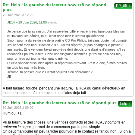
Re: Help ! la gauche du lecteur bow zz8 ne répond
↓
PP_65
plus
29 Juin 2026 à 12:25
JB14 » 29 Juin 2026, 11:00
a écrit:
Je pense que tu as raison. J'ai essayé les différentes entrées ligne possibles sur
le Hovland, les câbles, tout : c'est donc bien le lecteur qui déconne.
Sinon, pour la durée de vie de la platine CD Pro Philips, j'ai sans doute mal compté.
J'ai acheté mon beau Bow en 2017. J'ai fait réparer (et pas changer) la platine 8
ans après. Et le vendeur l'avait peut-être déjà depuis une dizaine d'années, s'il se
reconnaît il pourra le dire. Donc une vingtaine d'années, je trouve cela pas mal,
pour un truc qui tourne vite, quand même.
Et cela sonnait aussi bien après la réparation qu'avant. C'est-à-dire, à mes oreilles
en tous les cas, très bien.
Jérôme, tu penses que le Pierrot pourrait s'en débrouiller ?
JB
À tout hasard, touche, pendant une lecture, la RCA du canal défectueux en
sortie du lecteur , à moins que tu ne l'aies déjà fait .
Re: Help ! la gauche du lecteur bow zz8 ne répond plus
↓
Letp
30 Juin 2026 à 09:00
Hum oui +1 ...
Vu la tournure des choses, une vérif des contacts et des RCA ,
y compris en
enlevant le capot
, permet de commencer par le plus simple.
On peut manipuler un peu la fiche pour voir si le contact se fait ou non . Si on a