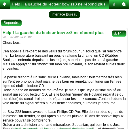
Help ! la gauche du lecteur bow zz8 ne répond plus
#
Interface Bureau
Répondre
Help ! la gauche du lecteur bow zz8 ne répond plus
↓
JB14
28 Juin 2026 à 20:02
Chers tous,
J'en appelle à l'expertise des velus du forum pour un souci que j'ai rencontré
hier. La température baissant un peu, je rallume la chaine, un CD (Rubber
Soul, pas entendu depuis des lustres), et, saperlotte, pas de son à gauche.
Mais en appuyant sur "mono" sur mon pré Hovland, le son revient sur les deux
enceintes.
Je pense d'abord à un souci sur le Hovland, mais non : tout marche très bien
sur l'entrée phono, et tout marche très bien en remettant un tuner sur l'entrée
ligne où était le lecteur CD.
Donc in petto en dedans de moi-même, je me dis qu'il n'y a qu'une moitié du
signal qui sort du lecteur CD. Et je le bouton "mono" du Hovland répartit ce qui
sort (bien) du canal droit pour le répartir sur les deux canaux. J'entends donc la
voie droite du signal stéréo sur les deux enceintes, du moins je présume.
Le Bow ZZ8 tourne avec une base Philips CD Pro. Elle donnait des signes de
faiblesse l'an dernier, ce qui après au moins plus de 10 ans de bons et loyaux
service pouvait se comprendre.
Grâce à un technicien allemand miraculeux, Sebastian, qui tient le site Just