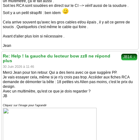
un multimètre, ça le fait aussi .
Soit les RCA sont soudées en direct sur le CI --> vérif aussi de la soudure .
Soit y a un petit strap/fil : ben idem
Cela arrive souvent qu'avec les gros cables et/ou épais , il y ait ce genre de
soucis . Quelquefois c'est même le cable qui foire .
Avant d'aller plus loin si nécessaire .
Jean
Re: Help ! la gauche du lecteur bow zz8 ne répond
↓
JB14
plus
30 Juin 2026 à 11:46
Merci Jean pour ton retour. Qui a des liens avec ce que suggère PP.
Je vais essayer cela, même si je n'y crois pas trop. Accéder aux fiches RCA
demande de démonter la bête : 18 petites vis Allen pas moins, c'est le prix du
design.
Avec un multimètre, qu'est ce que je dois regarder ?
JB
Cliquez sur l'image pour l'agrandir