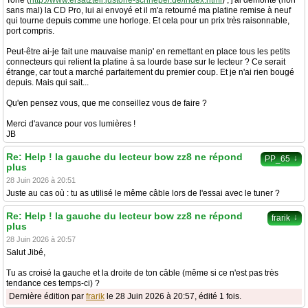
Tone (
http://www.ersatzteil.justone-schnepel.de/index.html
) , j'ai démonté (non
sans mal) la CD Pro, lui ai envoyé et il m'a retourné ma platine remise à neuf
qui tourne depuis comme une horloge. Et cela pour un prix très raisonnable,
port compris.
Peut-être ai-je fait une mauvaise manip' en remettant en place tous les petits
connecteurs qui relient la platine à sa lourde base sur le lecteur ? Ce serait
étrange, car tout a marché parfaitement du premier coup. Et je n'ai rien bougé
depuis. Mais qui sait...
Qu'en pensez vous, que me conseillez vous de faire ?
Merci d'avance pour vos lumières !
JB
Re: Help ! la gauche du lecteur bow zz8 ne répond
↓
PP_65
plus
28 Juin 2026 à 20:51
Juste au cas où : tu as utilisé le même câble lors de l'essai avec le tuner ?
Re: Help ! la gauche du lecteur bow zz8 ne répond
↓
frarik
plus
28 Juin 2026 à 20:57
Salut Jibé,
Tu as croisé la gauche et la droite de ton câble (même si ce n'est pas très
tendance ces temps-ci) ?
Dernière édition par
frarik
le 28 Juin 2026 à 20:57, édité 1 fois.