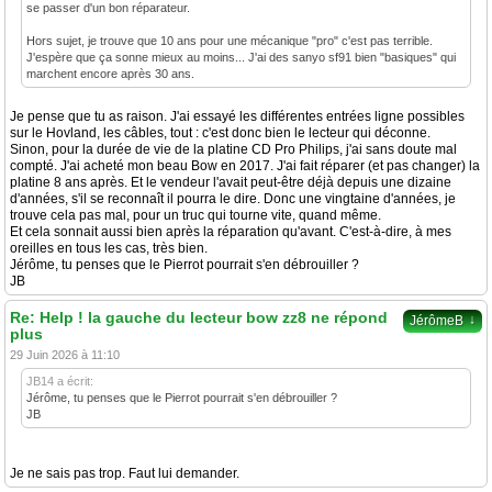
se passer d'un bon réparateur.
Hors sujet, je trouve que 10 ans pour une mécanique "pro" c'est pas terrible.
J'espère que ça sonne mieux au moins... J'ai des sanyo sf91 bien "basiques" qui
marchent encore après 30 ans.
Je pense que tu as raison. J'ai essayé les différentes entrées ligne possibles
sur le Hovland, les câbles, tout : c'est donc bien le lecteur qui déconne.
Sinon, pour la durée de vie de la platine CD Pro Philips, j'ai sans doute mal
compté. J'ai acheté mon beau Bow en 2017. J'ai fait réparer (et pas changer) la
platine 8 ans après. Et le vendeur l'avait peut-être déjà depuis une dizaine
d'années, s'il se reconnaît il pourra le dire. Donc une vingtaine d'années, je
trouve cela pas mal, pour un truc qui tourne vite, quand même.
Et cela sonnait aussi bien après la réparation qu'avant. C'est-à-dire, à mes
oreilles en tous les cas, très bien.
Jérôme, tu penses que le Pierrot pourrait s'en débrouiller ?
JB
Re: Help ! la gauche du lecteur bow zz8 ne répond
↓
JérômeB
plus
29 Juin 2026 à 11:10
JB14 a écrit:
Jérôme, tu penses que le Pierrot pourrait s'en débrouiller ?
JB
Je ne sais pas trop. Faut lui demander.