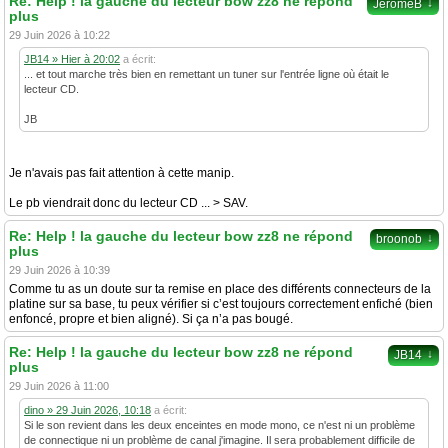
Re: Help ! la gauche du lecteur bow zz8 ne répond
↓
JérômeB
plus
29 Juin 2026 à 10:22
JB14 » Hier à 20:02
a écrit:
... et tout marche très bien en remettant un tuner sur l'entrée ligne où était le
lecteur CD.
JB
Je n'avais pas fait attention à cette manip.
Le pb viendrait donc du lecteur CD ... > SAV.
Re: Help ! la gauche du lecteur bow zz8 ne répond
↓
broonob
plus
29 Juin 2026 à 10:39
Comme tu as un doute sur ta remise en place des différents connecteurs de la
platine sur sa base, tu peux vérifier si c’est toujours correctement enfiché (bien
enfoncé, propre et bien aligné). Si ça n’a pas bougé.
Re: Help ! la gauche du lecteur bow zz8 ne répond
↓
JB14
plus
29 Juin 2026 à 11:00
dino » 29 Juin 2026, 10:18
a écrit:
Si le son revient dans les deux enceintes en mode mono, ce n'est ni un problème
de connectique ni un problème de canal j'imagine. Il sera probablement difficile de