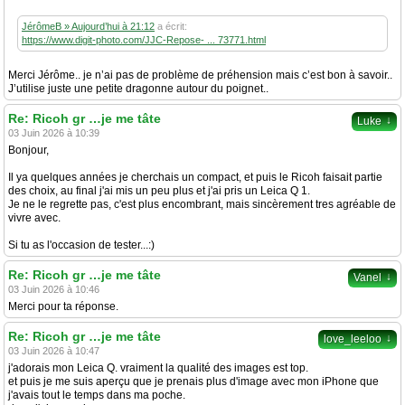
JérômeB » Aujourd’hui à 21:12
a écrit:
https://www.digit-photo.com/JJC-Repose- ... 73771.html
Merci Jérôme.. je n’ai pas de problème de préhension mais c’est bon à savoir..
J’utilise juste une petite dragonne autour du poignet..
Re: Ricoh gr …je me tâte
↓
Luke
03 Juin 2026 à 10:39
Bonjour,
Il ya quelques années je cherchais un compact, et puis le Ricoh faisait partie
des choix, au final j'ai mis un peu plus et j'ai pris un Leica Q 1.
Je ne le regrette pas, c'est plus encombrant, mais sincèrement tres agréable de
vivre avec.
Si tu as l'occasion de tester...:)
Re: Ricoh gr …je me tâte
↓
Vanel
03 Juin 2026 à 10:46
Merci pour ta réponse.
Re: Ricoh gr …je me tâte
↓
love_leeloo
03 Juin 2026 à 10:47
j'adorais mon Leica Q. vraiment la qualité des images est top.
et puis je me suis aperçu que je prenais plus d'image avec mon iPhone que
j'avais tout le temps dans ma poche.