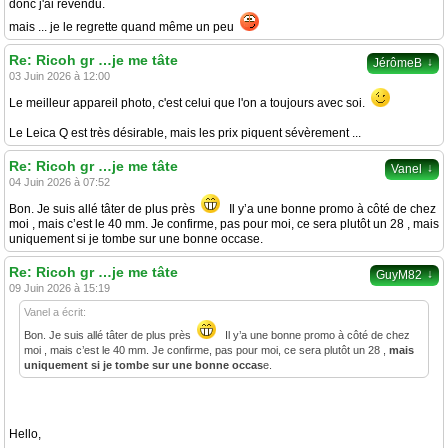
donc j'ai revendu.
mais ... je le regrette quand même un peu
Re: Ricoh gr …je me tâte
↓
JérômeB
03 Juin 2026 à 12:00
Le meilleur appareil photo, c'est celui que l'on a toujours avec soi.
Le Leica Q est très désirable, mais les prix piquent sévèrement ...
Re: Ricoh gr …je me tâte
↓
Vanel
04 Juin 2026 à 07:52
Bon. Je suis allé tâter de plus près
Il y’a une bonne promo à côté de chez
moi , mais c’est le 40 mm. Je confirme, pas pour moi, ce sera plutôt un 28 , mais
uniquement si je tombe sur une bonne occase.
Re: Ricoh gr …je me tâte
↓
GuyM82
09 Juin 2026 à 15:19
Vanel a écrit:
Bon. Je suis allé tâter de plus près
Il y’a une bonne promo à côté de chez
moi , mais c’est le 40 mm. Je confirme, pas pour moi, ce sera plutôt un 28 ,
mais
uniquement si je tombe sur une bonne occas
e.
Hello,