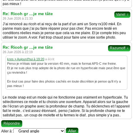
pas mieux !
Re: Ricoh gr …je me tâte
↓
Vanel
26 Juin 2026 à 21:33
J’ai renoncé au ricoh et ai reçu de la part d’un ami un Sony rx100 mk4. En
panne mais que j’ai pu faire réparer pour pas cher. Pas encore testé en
conditions réelles mais je pense que cela va me plaire. Et je compte très peu
utiliser le zoom. A voir. Fait trop chaud pour faire une vraie sortie photo.
Re: Ricoh gr …je me tâte
↓
Razumoff
26 Juin 2026 à 22:19
kres » Aujourd’hui à 19:20
a écrit:
Perso je m'étais taté pour la version 40 mm, mais le format APS-C me freine.
Et je ne suis plus trop adepte de la photo de rue en hyperfocale mais peut être que
ça reviendra !
En tout cas pour faire des photos cachés en toute discrétion je pense qu'il n'y a
pas mieux !
Le mode snap est un mode qui ne fonctionne pas vraiment en hyperfocale. Tu
sélectionnes ce mode et tu choisis une ouverture. Apparait alors sur la gauche
de l’écran un graphe avec la profondeur de champ. Tu déclenches et l’appareil
fait le reste.. c’est assez étonnant.. perso j’adore. Si la profonde champ ne te
satisfait pas.. un coup de molette et tu fermes le diaf.. plus simple y’a pas..
Répondre
Aller à: