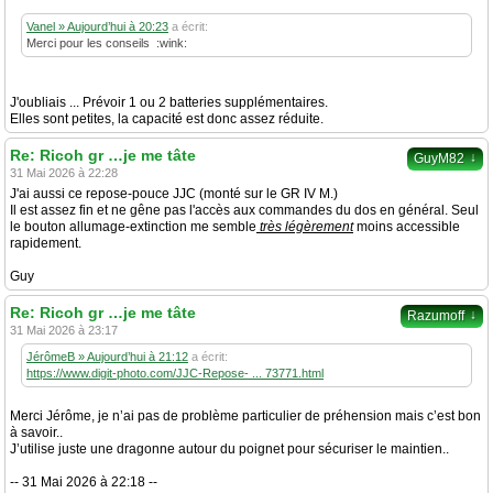
Vanel » Aujourd’hui à 20:23
a écrit:
Merci pour les conseils :wink:
J'oubliais ... Prévoir 1 ou 2 batteries supplémentaires.
Elles sont petites, la capacité est donc assez réduite.
Re: Ricoh gr …je me tâte
↓
GuyM82
31 Mai 2026 à 22:28
J'ai aussi ce repose-pouce JJC (monté sur le GR IV M.)
Il est assez fin et ne gêne pas l'accès aux commandes du dos en général. Seul
le bouton allumage-extinction me semble
très légèrement
moins accessible
rapidement.
Guy
Re: Ricoh gr …je me tâte
↓
Razumoff
31 Mai 2026 à 23:17
JérômeB » Aujourd’hui à 21:12
a écrit:
https://www.digit-photo.com/JJC-Repose- ... 73771.html
Merci Jérôme, je n’ai pas de problème particulier de préhension mais c’est bon
à savoir..
J’utilise juste une dragonne autour du poignet pour sécuriser le maintien..
-- 31 Mai 2026 à 22:18 --