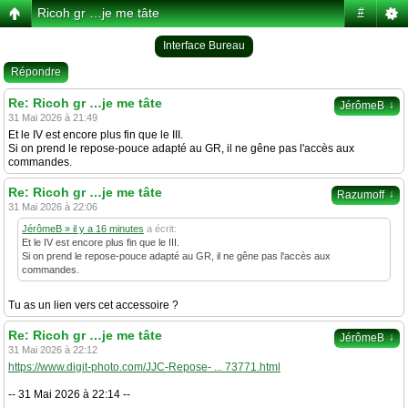
Ricoh gr …je me tâte
#
Interface Bureau
Répondre
Re: Ricoh gr …je me tâte
↓
JérômeB
31 Mai 2026 à 21:49
Et le IV est encore plus fin que le III.
Si on prend le repose-pouce adapté au GR, il ne gêne pas l'accès aux
commandes.
Re: Ricoh gr …je me tâte
↓
Razumoff
31 Mai 2026 à 22:06
JérômeB » il y a 16 minutes
a écrit:
Et le IV est encore plus fin que le III.
Si on prend le repose-pouce adapté au GR, il ne gêne pas l'accès aux
commandes.
Tu as un lien vers cet accessoire ?
Re: Ricoh gr …je me tâte
↓
JérômeB
31 Mai 2026 à 22:12
https://www.digit-photo.com/JJC-Repose- ... 73771.html
-- 31 Mai 2026 à 22:14 --