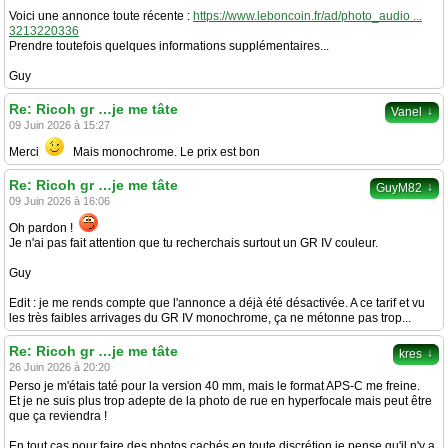
Voici une annonce toute récente :
https://www.leboncoin.fr/ad/photo_audio ...
3213220336
Prendre toutefois quelques informations supplémentaires...
Guy
Re: Ricoh gr …je me tâte
↓
Vanel
09 Juin 2026 à 15:27
Merci
Mais monochrome. Le prix est bon
Re: Ricoh gr …je me tâte
↓
GuyM82
09 Juin 2026 à 16:06
Oh pardon !
Je n'ai pas fait attention que tu recherchais surtout un GR IV couleur.
Guy
Edit : je me rends compte que l'annonce a déjà été désactivée. A ce tarif et vu
les très faibles arrivages du GR IV monochrome, ça ne métonne pas trop...
Re: Ricoh gr …je me tâte
↓
kres
26 Juin 2026 à 20:20
Perso je m'étais taté pour la version 40 mm, mais le format APS-C me freine.
Et je ne suis plus trop adepte de la photo de rue en hyperfocale mais peut être
que ça reviendra !
En tout cas pour faire des photos cachés en toute discrétion je pense qu'il n'y a